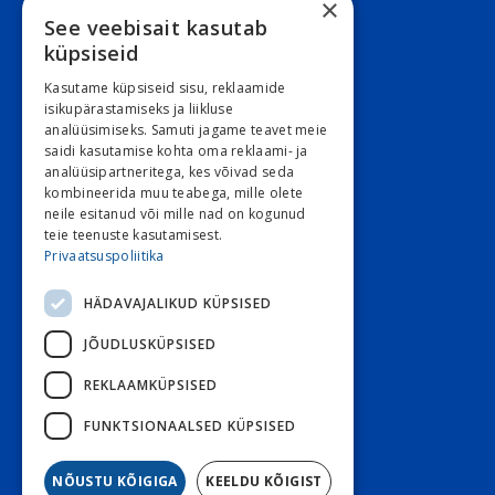
×
See veebisait kasutab
Juriidiline aadress:
küpsiseid
Narva mnt. 5, 10117 Tallinn
Kasutame küpsiseid sisu, reklaamide
REG: 11548994
isikupärastamiseks ja liikluse
analüüsimiseks. Samuti jagame teavet meie
KMKR: EE101263526
saidi kasutamise kohta oma reklaami- ja
analüüsipartneritega, kes võivad seda
Kontori e-post
kombineerida muu teabega, mille olete
E 9:00 – 16:30 R 9:00 – 15:30
neile esitanud või mille nad on kogunud
teie teenuste kasutamisest.
L ja P suletud
Privaatsuspoliitika
HÄDAVAJALIKUD KÜPSISED
Klienditeenindus
JÕUDLUSKÜPSISED
Stoom
800 3030
Diabeet
800 7070
REKLAAMKÜPSISED
Diabeet e-post
FUNKTSIONAALSED KÜPSISED
Stoom e-post
NÕUSTU KÕIGIGA
KEELDU KÕIGIST