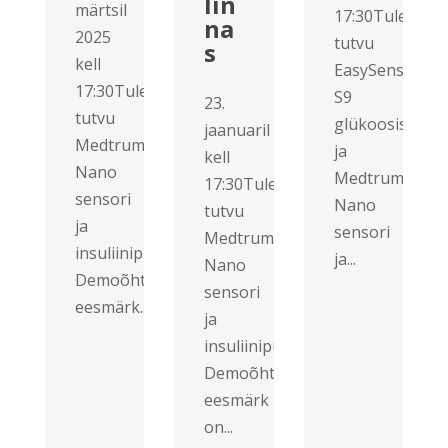
lin
märtsil
17:30Tule
na
2025
tutvu
s
kell
EasySense
17:30Tule
S9
23.
tutvu
glükoosisenso
jaanuaril
Medtrum
ja
kell
Nano
Medtrum
17:30Tule
sensori
Nano
tutvu
ja
sensori
Medtrum
insuliinipumbaga!
ja...
Nano
Demoõhtu
sensori
eesmärk...
ja
insuliinipumbaga!
Demoõhtu
eesmärk
on...