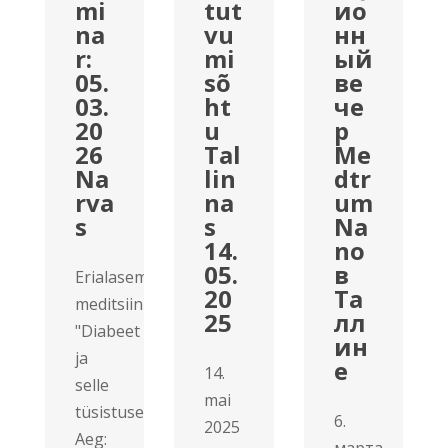
mi
tut
ио
na
vu
нн
r:
mi
ый
05.
sõ
ве
03.
ht
че
20
u
р
26
Tal
Me
Na
lin
dtr
rva
na
um
s
s
Na
14.
no
05.
в
Erialaseminar
20
Та
meditsiinipersonalile
25
лл
"Diabeet
ин
ja
е
14.
selle
mai
tüsistused"
6.
2025
Aeg: