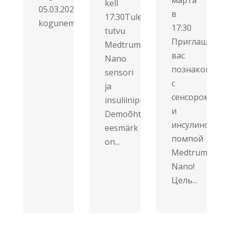
марта
kell
05.03.2026Algus:
в
17:30Tule
kogunemine...
17:30
tutvu
Приглашаем
Medtrum
вас
Nano
познакомитьс
sensori
с
ja
сенсором
insuliinipumbaga!
и
Demoõhtu
инсулиновой
eesmärk
помпой
on...
Medtrum
Nano!
Цель...