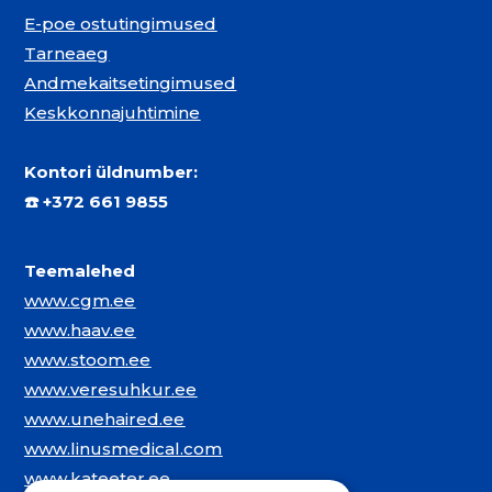
E-poe ostutingimused
Tarneaeg
Andmekaitsetingimused
Keskkonnajuhtimine
Kontori üldnumber:
☎️
+372 661 9855
Teemalehed
www.cgm.ee
www.haav.ee
www.stoom.ee
www.veresuhkur.ee
www.unehaired.ee
www.linusmedical.com
www.kateeter.ee