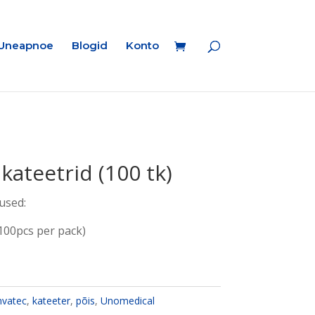
Uneapnoe
Blogid
Konto
ateetrid (100 tk)
used:
100pcs per pack)
vatec
,
kateeter
,
põis
,
Unomedical