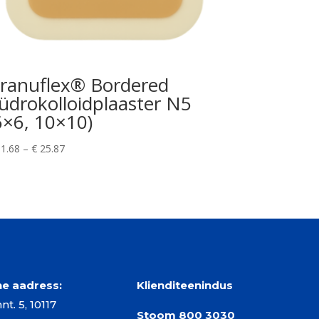
ranuflex® Bordered
üdrokolloidplaaster N5
6×6, 10×10)
Hinnavahemik:
1.68
–
€
25.87
€ 11.68
kuni
€ 25.87
ine aadress:
Klienditeenindus
t. 5, 10117
Stoom
800 3030