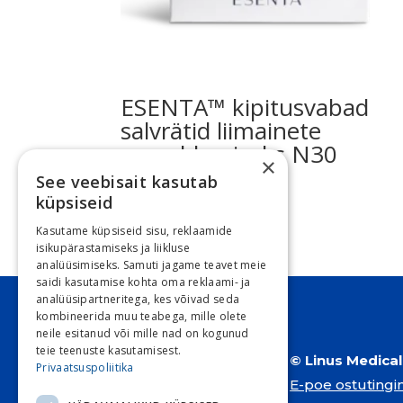
ESENTA™ kipitusvabad
salvrätid liimainete
eemaldamiseks N30
×
See veebisait kasutab
€
10.64
küpsiseid
Kasutame küpsiseid sisu, reklaamide
isikupärastamiseks ja liikluse
analüüsimiseks. Samuti jagame teavet meie
saidi kasutamise kohta oma reklaami- ja
analüüsipartneritega, kes võivad seda
kombineerida muu teabega, mille olete
neile esitanud või mille nad on kogunud
teie teenuste kasutamisest.
© Linus Medica
Privaatsuspoliitika
E-poe ostuting