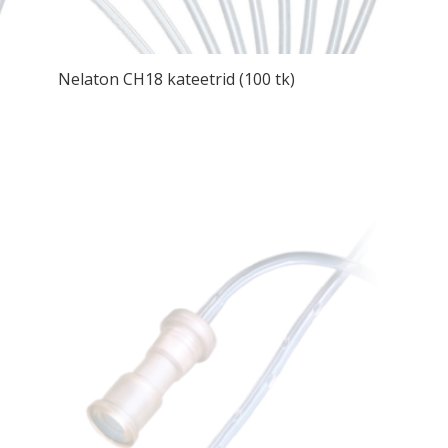
Nelaton CH18 kateetrid (100 tk)