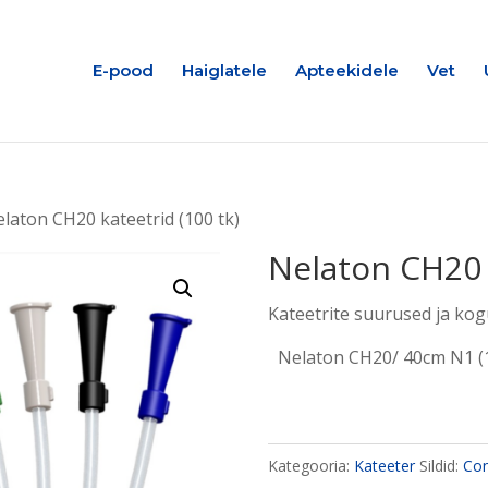
E-pood
Haiglatele
Apteekidele
Vet
laton CH20 kateetrid (100 tk)
Nelaton CH20 k
Kateetrite suurused ja kog
Nelaton CH20/ 40cm N1 (
Kategooria:
Kateeter
Sildid:
Con