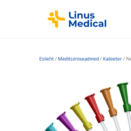
Esileht
/
Meditsiiniseadmed
/
Kateeter
/ Ne