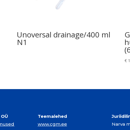
Unoversal drainage/400 ml
G
N1
h
(
€
1
l OÜ
Teemalehed
Juriidil
imused
www.cgm.ee
Narva mn