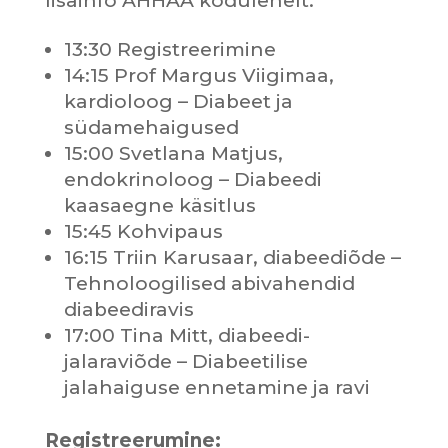
lisainfo AHHAA kodulehelt.
13:30 Registreerimine
14:15 Prof Margus Viigimaa,
kardioloog – Diabeet ja
südamehaigused
15:00 Svetlana Matjus,
endokrinoloog – Diabeedi
kaasaegne käsitlus
15:45 Kohvipaus
16:15 Triin Karusaar, diabeediõde –
Tehnoloogilised abivahendid
diabeediravis
17:00 Tina Mitt, diabeedi-
jalaraviõde – Diabeetilise
jalahaiguse ennetamine ja ravi
Registreerumine: