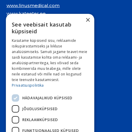
www.linusmedical.com
www.kateeter.ee
×
See veebisait kasutab
Juriidiline aadress:
küpsiseid
Narva mnt. 5, 10117 Tallinn
Kasutame küpsiseid sisu, reklaamide
REG: 11548994
isikupärastamiseks ja liikluse
analüüsimiseks. Samuti jagame teavet meie
KMKR: EE101263526
saidi kasutamise kohta oma reklaami- ja
analüüsipartneritega, kes võivad seda
Kontori e-post
kombineerida muu teabega, mille olete
E 9:00 – 16:30 R 9:00 – 15:30
neile esitanud või mille nad on kogunud
teie teenuste kasutamisest.
L ja P suletud
Privaatsuspoliitika
HÄDAVAJALIKUD KÜPSISED
Klienditeenindus
JÕUDLUSKÜPSISED
Stoom
800 3030
Diabeet
800 7070
REKLAAMKÜPSISED
Diabeet e-post
FUNKTSIONAALSED KÜPSISED