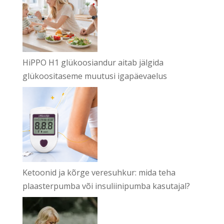
HiPPO H1 glükoosiandur aitab jälgida
glükoositaseme muutusi igapäevaelus
Ketoonid ja kõrge veresuhkur: mida teha
plaasterpumba või insuliinipumba kasutajal?