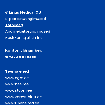
© Linus Medical OÜ
E-poe ostutingimused
Tarneaeg
Andmekaitsetingimused
Keskkonnajuhtimine
Kontori üldnumber:
☎️
+372 661 9855
Teemalehed
www.cgm.ee
www.haav.ee
www.stoom.ee
www.veresuhkur.ee
www.unehaired.ee