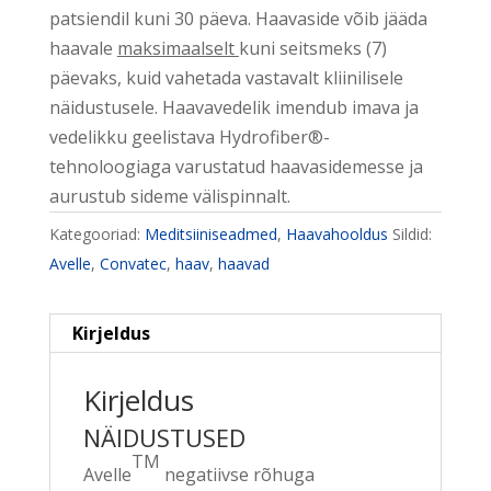
patsiendil kuni 30 päeva. Haavaside võib jääda
haavale
maksimaalselt
kuni seitsmeks (7)
päevaks, kuid vahetada vastavalt kliinilisele
näidustusele. Haavavedelik imendub imava ja
vedelikku geelistava Hydrofiber®-
tehnoloogiaga varustatud haavasidemesse ja
aurustub sideme välispinnalt.
Kategooriad:
Meditsiiniseadmed
,
Haavahooldus
Sildid:
Avelle
,
Convatec
,
haav
,
haavad
Kirjeldus
Kirjeldus
NÄIDUSTUSED
TM
Avelle
negatiivse rõhuga