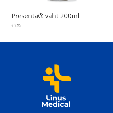
Presenta® vaht 200ml
€
9.95