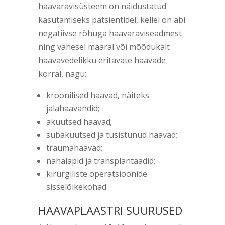
haavaravisüsteem on näidustatud
kasutamiseks patsientidel, kellel on abi
negatiivse rõhuga haavaraviseadmest
ning vähesel määral või mõõdukalt
haavavedelikku eritavate haavade
korral, nagu:
kroonilised haavad, näiteks
jalahaavandid;
akuutsed haavad;
subakuutsed ja tüsistunud haavad;
traumahaavad;
nahalapid ja transplantaadid;
kirurgiliste operatsioonide
sisselõikekohad
HAAVAPLAASTRI SUURUSED