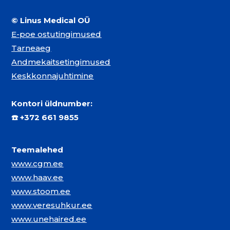
© Linus Medical OÜ
E-poe ostutingimused
Tarneaeg
Andmekaitsetingimused
Keskkonnajuhtimine
Kontori üldnumber:
☎️
+372 661 9855
Teemalehed
www.cgm.ee
www.haav.ee
www.stoom.ee
www.veresuhkur.ee
www.unehaired.ee