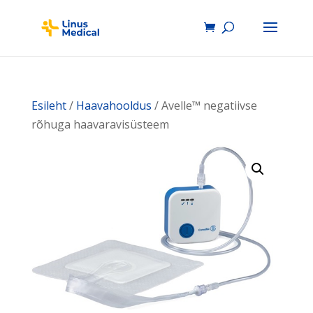
Esileht
/
Haavahooldus
/ Avelle™ negatiivse
rõhuga haavaravisüsteem