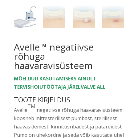
Avelle™ negatiivse
rõhuga
haavaravisüsteem
MÕELDUD KASUTAMISEKS AINULT
TERVISHOIUTÖÖTAJA JÄRELVALVE ALL
TOOTE KIRJELDUS
TM
Avelle
negatiivse rõhuga haavaravisüsteem
koosneb mittesteriilsest pumbast, steriilsest
haavasidemest, kinnitusribadest ja patareidest.
Pump on ühekordne ja seda võib kasutada ühel