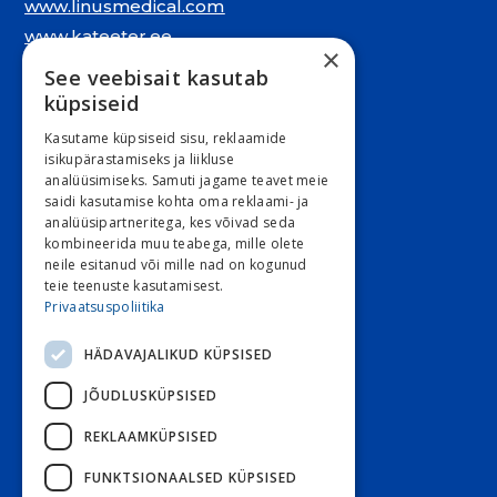
www.linusmedical.com
www.kateeter.ee
×
See veebisait kasutab
Juriidiline aadress:
küpsiseid
Narva mnt. 5, 10117 Tallinn
Kasutame küpsiseid sisu, reklaamide
REG: 11548994
isikupärastamiseks ja liikluse
analüüsimiseks. Samuti jagame teavet meie
KMKR: EE101263526
saidi kasutamise kohta oma reklaami- ja
analüüsipartneritega, kes võivad seda
Kontori e-post
kombineerida muu teabega, mille olete
neile esitanud või mille nad on kogunud
E 9:00 – 16:30 R 9:00 – 15:30
teie teenuste kasutamisest.
L ja P suletud
Privaatsuspoliitika
HÄDAVAJALIKUD KÜPSISED
Klienditeenindus
JÕUDLUSKÜPSISED
Stoom
800 3030
Diabeet
800 7070
REKLAAMKÜPSISED
Diabeet e-post
FUNKTSIONAALSED KÜPSISED
Stoom e-post