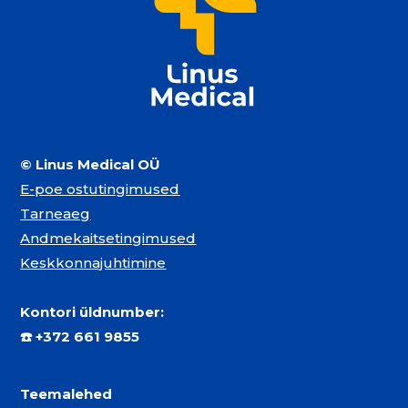
© Linus Medical OÜ
E-poe ostutingimused
Tarneaeg
Andmekaitsetingimused
Keskkonnajuhtimine
Kontori üldnumber:
☎️
+372 661 9855
Teemalehed