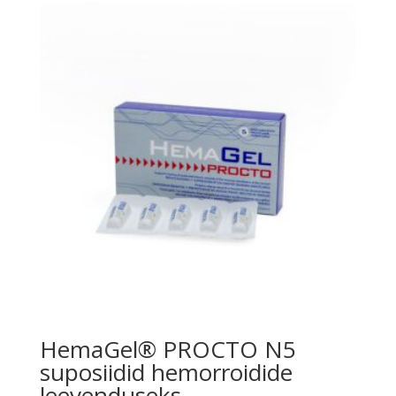
HemaGel® PROCTO N5
suposiidid hemorroidide
leevenduseks