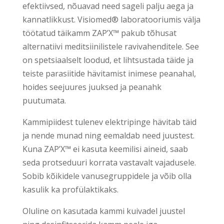
efektiivsed, nõuavad need sageli palju aega ja
kannatlikkust. Visiomed® laboratooriumis välja
töötatud täikamm ZAP’X™ pakub tõhusat
alternatiivi meditsiinilistele ravivahenditele. See
on spetsiaalselt loodud, et lihtsustada täide ja
teiste parasiitide hävitamist inimese peanahal,
hoides seejuures juuksed ja peanahk
puutumata.
Kammipiidest tulenev elektripinge hävitab täid
ja nende munad ning eemaldab need juustest.
Kuna ZAP’X™ ei kasuta keemilisi aineid, saab
seda protseduuri korrata vastavalt vajadusele.
Sobib kõikidele vanusegruppidele ja võib olla
kasulik ka profülaktikaks.
Oluline on kasutada kammi kuivadel juustel