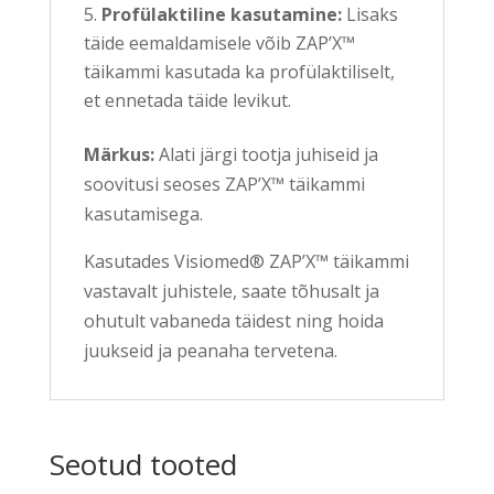
Profülaktiline kasutamine:
Lisaks
täide eemaldamisele võib ZAP’X™
täikammi kasutada ka profülaktiliselt,
et ennetada täide levikut.
Märkus:
Alati järgi tootja juhiseid ja
soovitusi seoses ZAP’X™ täikammi
kasutamisega.
Kasutades Visiomed® ZAP’X™ täikammi
vastavalt juhistele, saate tõhusalt ja
ohutult vabaneda täidest ning hoida
juukseid ja peanaha tervetena.
Seotud tooted