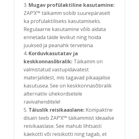
Mugav profülaktiline kasutamine:
ZAP’X™ täikamm sobib suurepäraselt
ka profülaktiliseks kasutamiseks.
Regulaarne kasutamine võib aidata
ennetada täide levikut ning hoida
juuksed ja peanahk tervetena.
Korduvkasutatav ja
keskkonnasõbralik:
Täikamm on
valmistatud vastupidavatest
materjalidest, mis tagavad pikaajalise
kasutusea. See on keskkonnasõbralik
alternatiiv ühekordsetele
ravivahenditele!
Täiuslik reisikaaslane:
Kompaktne
disain teeb ZAP’X™ täikammist ideaalse
reisikaaslase. See mahub lihtsasti
käekotti või reisikotti ning tagab, et