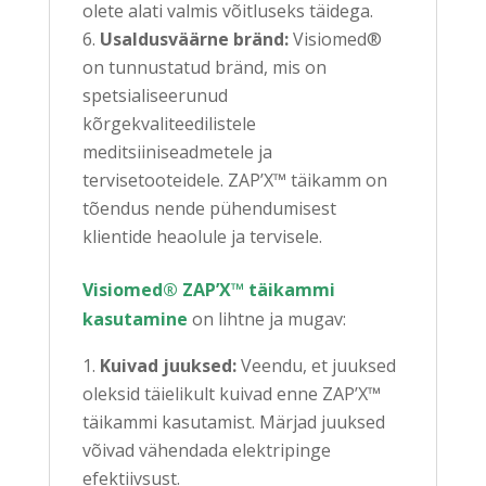
olete alati valmis võitluseks täidega.
Usaldusväärne bränd:
Visiomed®
on tunnustatud bränd, mis on
spetsialiseerunud
kõrgekvaliteedilistele
meditsiiniseadmetele ja
tervisetooteidele. ZAP’X™ täikamm on
tõendus nende pühendumisest
klientide heaolule ja tervisele.
Visiomed® ZAP’X™ täikammi
kasutamine
on lihtne ja mugav:
Kuivad juuksed:
Veendu, et juuksed
oleksid täielikult kuivad enne ZAP’X™
täikammi kasutamist. Märjad juuksed
võivad vähendada elektripinge
efektiivsust.