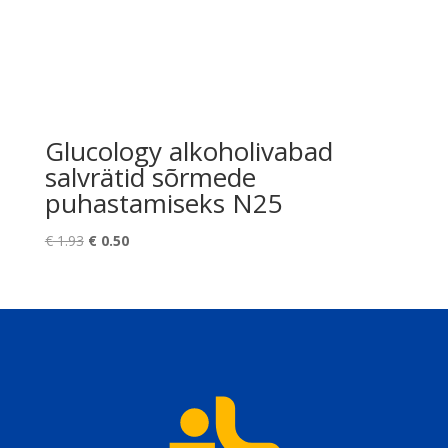
Glucology alkoholivabad
salvrätid sõrmede
puhastamiseks N25
Algne
Praegune
€
1.93
€
0.50
hind
hind
oli:
on:
€ 1.93.
€ 0.50.