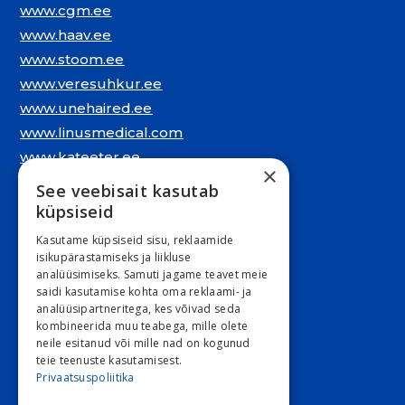
www.cgm.ee
www.haav.ee
www.stoom.ee
www.veresuhkur.ee
www.unehaired.ee
www.linusmedical.com
www.kateeter.ee
×
See veebisait kasutab
Juriidiline aadress:
küpsiseid
Narva mnt. 5, 10117 Tallinn
Kasutame küpsiseid sisu, reklaamide
REG: 11548994
isikupärastamiseks ja liikluse
analüüsimiseks. Samuti jagame teavet meie
KMKR: EE101263526
saidi kasutamise kohta oma reklaami- ja
analüüsipartneritega, kes võivad seda
Kontori e-post
kombineerida muu teabega, mille olete
neile esitanud või mille nad on kogunud
E 9:00 – 16:30 R 9:00 – 15:30
teie teenuste kasutamisest.
L ja P suletud
Privaatsuspoliitika