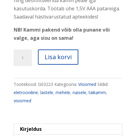
ning desinfitseerida kamm peale iga
kasutuskorda. Töötab ühe 1,5V AAA patareiga.
Saadaval hästivarustatud apteekides!
NB! Kammi pakend võib olla punane või
valge, aga sisu on sama!
Elektrooniline
Lisa korvi
täikamm
ZAP'X
VM-
Tootekood:
G03223
Kategooria:
Visiomed
Sildid:
X100
eletrooniline
,
lastele
,
mehele
,
naisele
,
täikamm
,
kogus
visiomed
Kirjeldus