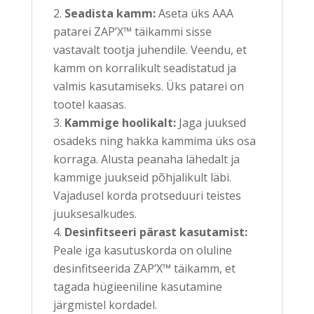
Seadista kamm:
Aseta üks AAA
patarei ZAP’X™ täikammi sisse
vastavalt tootja juhendile. Veendu, et
kamm on korralikult seadistatud ja
valmis kasutamiseks. Üks patarei on
tootel kaasas.
Kammige hoolikalt:
Jaga juuksed
osadeks ning hakka kammima üks osa
korraga. Alusta peanaha lähedalt ja
kammige juukseid põhjalikult läbi.
Vajadusel korda protseduuri teistes
juuksesalkudes.
Desinfitseeri pärast kasutamist:
Peale iga kasutuskorda on oluline
desinfitseerida ZAP’X™ täikamm, et
tagada hügieeniline kasutamine
järgmistel kordadel.