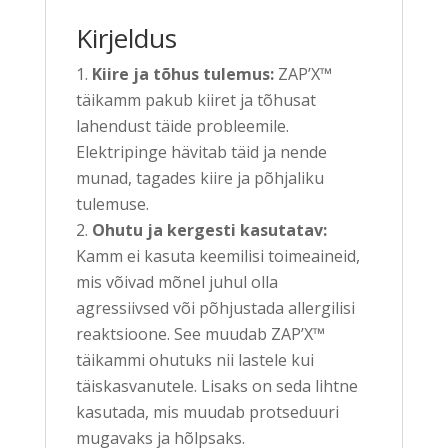
Kirjeldus
Kiire ja tõhus tulemus:
ZAP’X™
täikamm pakub kiiret ja tõhusat
lahendust täide probleemile.
Elektripinge hävitab täid ja nende
munad, tagades kiire ja põhjaliku
tulemuse.
Ohutu ja kergesti kasutatav:
Kamm ei kasuta keemilisi toimeaineid,
mis võivad mõnel juhul olla
agressiivsed või põhjustada allergilisi
reaktsioone. See muudab ZAP’X™
täikammi ohutuks nii lastele kui
täiskasvanutele. Lisaks on seda lihtne
kasutada, mis muudab protseduuri
mugavaks ja hõlpsaks.