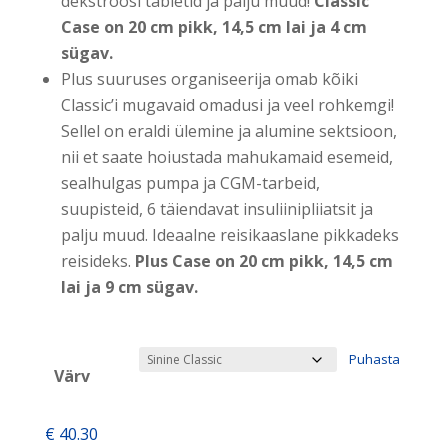
dekstroosi tabletid ja palju muud!
Classic
Case on 20 cm pikk, 14,5 cm lai ja 4 cm
sügav.
Plus suuruses organiseerija omab kõiki
Classic’i mugavaid omadusi ja veel rohkemgi!
Sellel on eraldi ülemine ja alumine sektsioon,
nii et saate hoiustada mahukamaid esemeid,
sealhulgas pumpa ja CGM-tarbeid,
suupisteid, 6 täiendavat insuliinipliiatsit ja
palju muud. Ideaalne reisikaaslane pikkadeks
reisideks.
Plus Case on 20 cm pikk, 14,5 cm
lai ja 9 cm sügav.
Puhasta
Värv
€
40.30