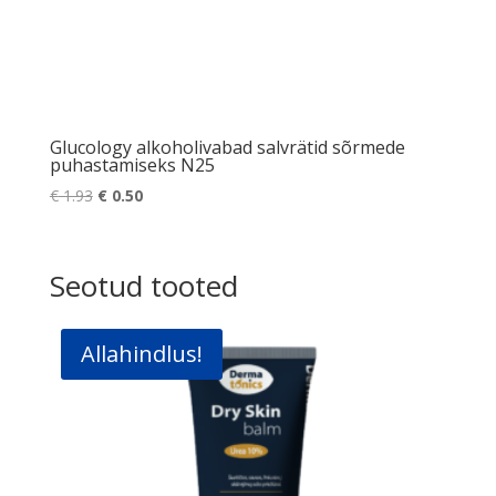
Glucology alkoholivabad salvrätid sõrmede
puhastamiseks N25
Algne
Praegune
€
1.93
€
0.50
hind
hind
oli:
on:
€ 1.93.
€ 0.50.
Seotud tooted
Allahindlus!