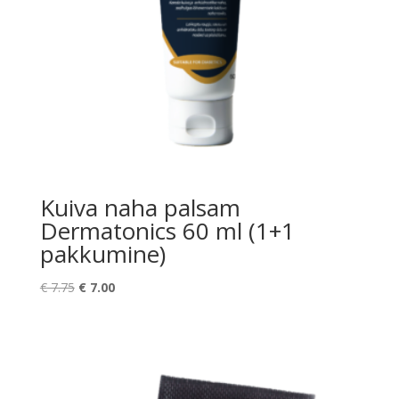
Kuiva naha palsam
Dermatonics 60 ml (1+1
pakkumine)
Algne
Praegune
€
7.75
€
7.00
hind
hind
oli:
on:
€ 7.75.
€ 7.00.