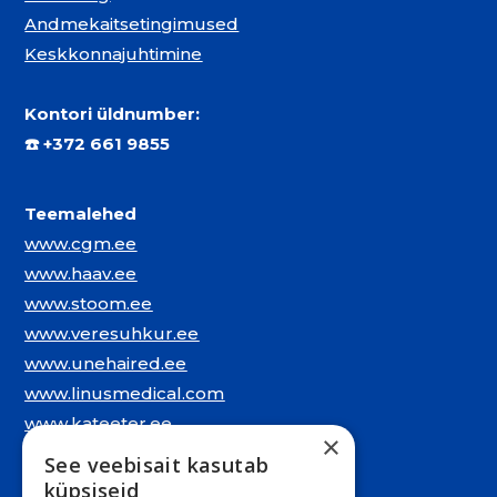
Andmekaitsetingimused
Keskkonnajuhtimine
Kontori üldnumber:
☎️
+372 661 9855
Teemalehed
www.cgm.ee
www.haav.ee
www.stoom.ee
www.veresuhkur.ee
www.unehaired.ee
www.linusmedical.com
www.kateeter.ee
×
See veebisait kasutab
Juriidiline aadress:
küpsiseid