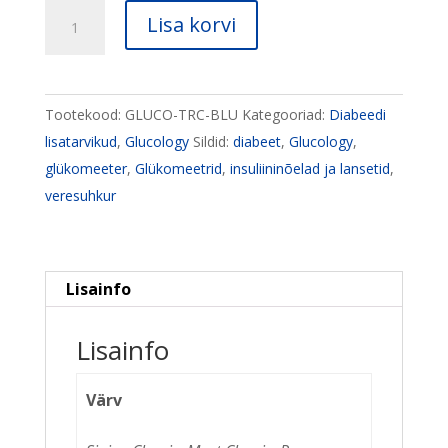
Glucology
Lisa korvi
Diabetes
reisivutlar
kogus
Tootekood:
GLUCO-TRC-BLU
Kategooriad:
Diabeedi
lisatarvikud
,
Glucology
Sildid:
diabeet
,
Glucology
,
glükomeeter
,
Glükomeetrid
,
insuliininõelad ja lansetid
,
veresuhkur
Lisainfo
Lisainfo
Värv