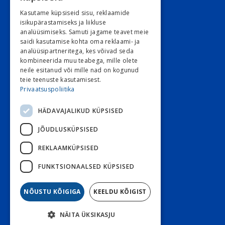
Narva mnt. 5, 10117 Tallinn
Kasutame küpsiseid sisu, reklaamide
REG: 11548994
isikupärastamiseks ja liikluse
analüüsimiseks. Samuti jagame teavet meie
KMKR: EE101263526
saidi kasutamise kohta oma reklaami- ja
analüüsipartneritega, kes võivad seda
Kontori e-post
kombineerida muu teabega, mille olete
neile esitanud või mille nad on kogunud
E 9:00 – 16:30 R 9:00 – 15:30
teie teenuste kasutamisest.
L ja P suletud
Privaatsuspoliitika
HÄDAVAJALIKUD KÜPSISED
Klienditeenindus
JÕUDLUSKÜPSISED
Stoom
800 3030
Diabeet
800 7070
REKLAAMKÜPSISED
Diabeet e-post
FUNKTSIONAALSED KÜPSISED
Stoom e-post
NÕUSTU KÕIGIGA
KEELDU KÕIGIST
Tagasiside küsitlus!
NÄITA ÜKSIKASJU