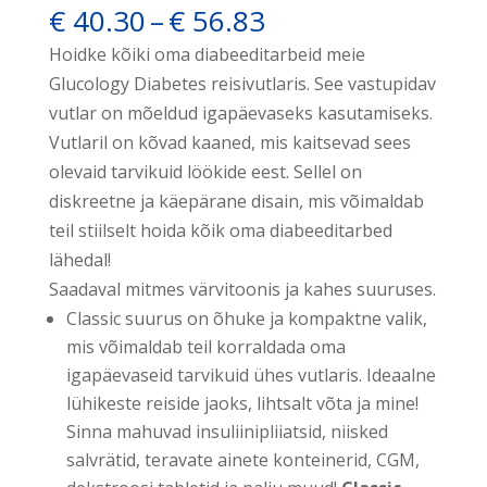
Hinnavahemik:
€
40.30
–
€
56.83
€ 40.30
Hoidke kõiki oma diabeeditarbeid meie
kuni
Glucology Diabetes reisivutlaris. See vastupidav
€ 56.83
vutlar on mõeldud igapäevaseks kasutamiseks.
Vutlaril on kõvad kaaned, mis kaitsevad sees
olevaid tarvikuid löökide eest. Sellel on
diskreetne ja käepärane disain, mis võimaldab
teil stiilselt hoida kõik oma diabeeditarbed
lähedal!
Saadaval mitmes värvitoonis ja kahes suuruses.
Classic suurus on õhuke ja kompaktne valik,
mis võimaldab teil korraldada oma
igapäevaseid tarvikuid ühes vutlaris. Ideaalne
lühikeste reiside jaoks, lihtsalt võta ja mine!
Sinna mahuvad insuliinipliiatsid, niisked
salvrätid, teravate ainete konteinerid, CGM,