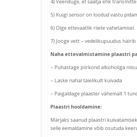
4) Veenduge, et saatja ehk transmitter
5) Kuigi sensor on loodud vastu pidama
6) Olge ettevaatlik riiete vahetamisel.
7) Jooge vett – vedelikupuudus häirib
Naha ettevalmistamine plaastri p
– Puhastage piirkond alkoholiga niis
– Laske nahal täielikult kuivada
– Paigaldage plaaster vähemalt 1 tund
Plaastri hooldamine:
Märjaks saanud plaastri kuivatamiseks
selle eemaldamine võib osutuda keeru