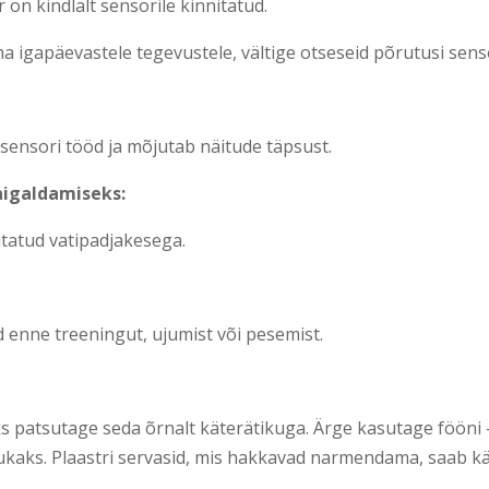
 on kindlalt sensorile kinnitatud.
 igapäevastele tegevustele, vältige otseseid põrutusi sensor
 sensori tööd ja mõjutab näitude täpsust.
aigaldamiseks:
utatud vatipadjakesega.
 enne treeningut, ujumist või pesemist.
 patsutage seda õrnalt käterätikuga. Ärge kasutage fööni –
kaks. Plaastri servasid, mis hakkavad narmendama, saab kä