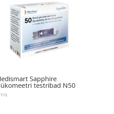
edismart Sapphire
lükomeetri testribad N50
7.12