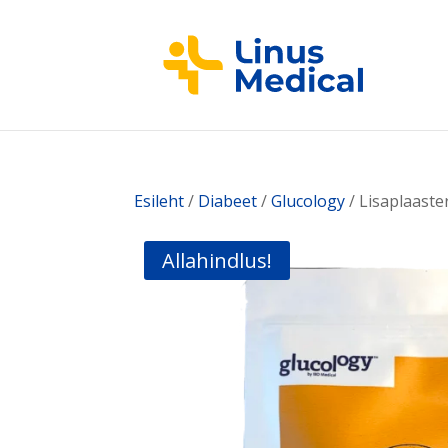
Esileht
/
Diabeet
/
Glucology
/ Lisaplaaste
Allahindlus!