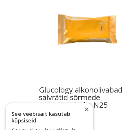
Glucology alkoholivabad
salvrätid sõrmede
puhastamiseks N25
×
See veebisait kasutab
Algne
Praegune
€
1.93
€
0.50
küpsiseid
hind
hind
oli:
on:
Kasutame küpsiseid sisu, reklaamide