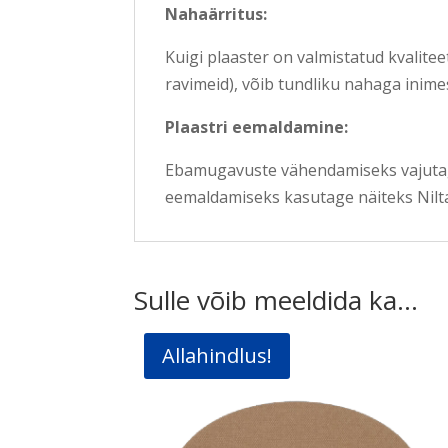
Nahaärritus:
Kuigi plaaster on valmistatud kvalitee
ravimeid), võib tundliku nahaga inime
Plaastri eemaldamine:
Ebamugavuste vähendamiseks vajutage 
eemaldamiseks kasutage näiteks Nilta
Sulle võib meeldida ka…
Allahindlus!