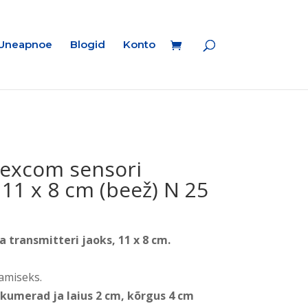
Uneapnoe
Blogid
Konto
Dexcom sensori
11 x 8 cm (beež) N 25
raegune
nd
 transmitteri jaoks, 11 x 8 cm.
:
9.99.
tamiseks.
kumerad ja laius 2 cm, kõrgus 4 cm