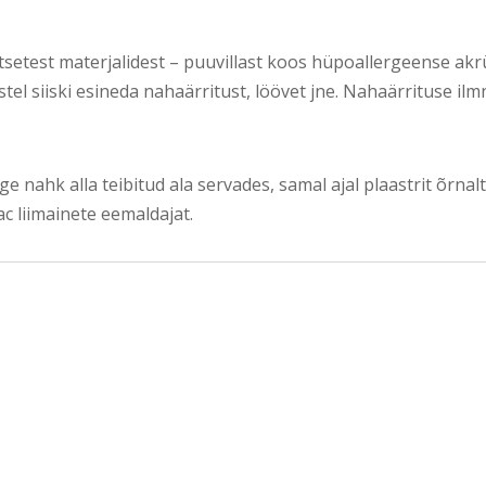
tsetest materjalidest – puuvillast koos hüpoallergeense akrüü
stel siiski esineda nahaärritust, löövet jne. Nahaärrituse il
nahk alla teibitud ala servades, samal ajal plaastrit õrnal
c liimainete eemaldajat.