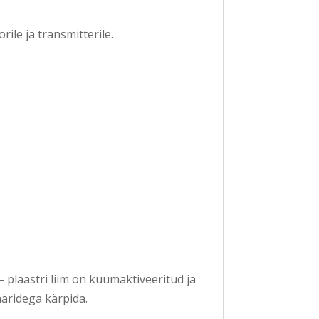
ile ja transmitterile.
 plaastri liim on kuumaktiveeritud ja
äridega kärpida.