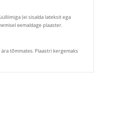
lliimiga (ei sisalda lateksit ega
mnemisel eemaldage plaaster.
t ära tõmmates. Plaastri kergemaks