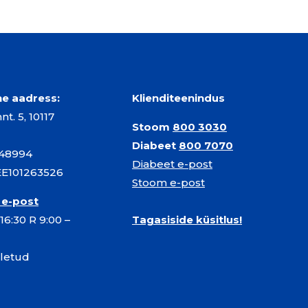
ine aadress:
Klienditeenindus
t. 5, 10117
Stoom
800 3030
Diabeet
800 7070
548994
Diabeet e-post
EE101263526
Stoom e-post
 e-post
 16:30 R 9:00 –
Tagasiside küsitlus!
uletud