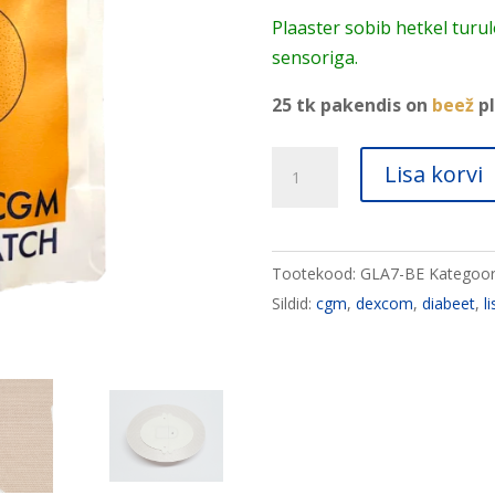
Plaaster sobib hetkel tur
sensoriga.
25 tk pakendis on
beež
pl
Lisaplaaster
Lisa korvi
Dexcom
sensori
kinnitamiseks
Tootekood:
GLA7-BE
Kategoor
11
Sildid:
cgm
,
dexcom
,
diabeet
,
l
x
8
cm
(beež)
N
25
kogus