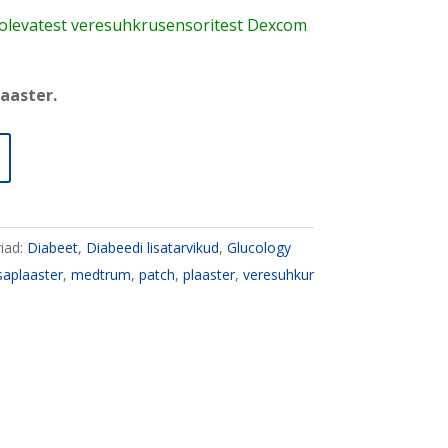
ulolevatest veresuhkrusensoritest Dexcom
aaster.
iad:
Diabeet
,
Diabeedi lisatarvikud
,
Glucology
isaplaaster
,
medtrum
,
patch
,
plaaster
,
veresuhkur