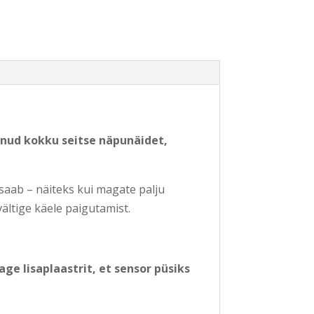
nnud kokku seitse näpunäidet,
 saab – näiteks kui magate palju
 vältige käele paigutamist.
ge lisaplaastrit, et sensor püsiks