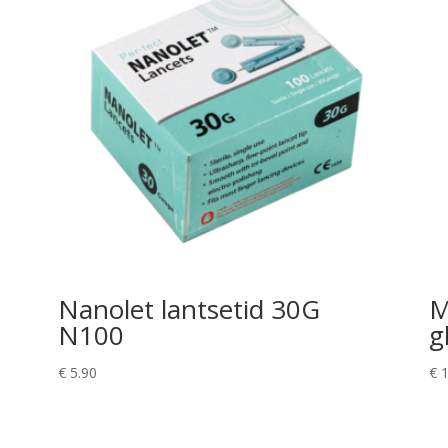
Nanolet lantsetid 30G
M
N100
g
€
5.90
€
1