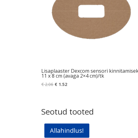
Lisaplaaster Dexcom sensori kinnitamise
11 x 8 cm (avaga 2×4 cm)/tk
Algne
Praegune
€
2.06
€
1.52
hind
hind
oli:
on:
€ 2.06.
€ 1.52.
Seotud tooted
Allahindlus!