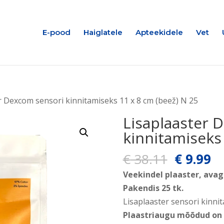
E-pood
Haiglatele
Apteekidele
Vet
r Dexcom sensori kinnitamiseks 11 x 8 cm (beež) N 25
Lisaplaaster 
kinnitamiseks 
Algne
P
€
38.11
€
9.99
hind
hi
Veekindel plaaster, avaga
oli:
on
Pakendis 25 tk.
€ 38.11.
€ 
Lisaplaaster sensori kinni
Plaastriaugu mõõdud on 