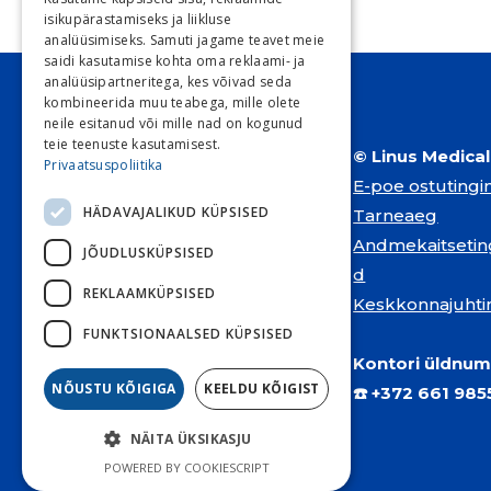
€ 1.93.
€ 0.50.
isikupärastamiseks ja liikluse
analüüsimiseks. Samuti jagame teavet meie
saidi kasutamise kohta oma reklaami- ja
analüüsipartneritega, kes võivad seda
kombineerida muu teabega, mille olete
neile esitanud või mille nad on kogunud
teie teenuste kasutamisest.
© Linus Medica
Privaatsuspoliitika
E-poe ostuting
HÄDAVAJALIKUD KÜPSISED
Tarneaeg
Andmekaitseti
JÕUDLUSKÜPSISED
d
REKLAAMKÜPSISED
Keskkonnajuhti
FUNKTSIONAALSED KÜPSISED
Kontori üldnum
NÕUSTU KÕIGIGA
KEELDU KÕIGIST
☎️
+372 661 9
NÄITA ÜKSIKASJU
POWERED BY COOKIESCRIPT