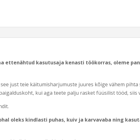
oma ettenähtud kasutusaja kenasti töökorras, oleme pa
s see just teie käitumisharjumuste juures kõige vähem pihta
 paigalduskoht, kui aga teete palju rasket füüsilist tööd, siis
dit.
hal oleks kindlasti puhas, kuiv ja karvavaba ning kasuta