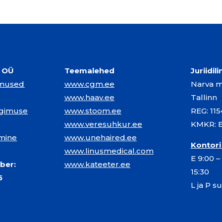
l OÜ
Teemalehed
Juriidil
imused
www.cgm.ee
Narva mn
www.haav.ee
Tallinn
ngimuse
www.stoom.ee
REG: 11
www.veresuhkur.ee
KMKR: 
mine
www.unehaired.ee
Kontori
www.linusmedical.com
E 9:00 –
ber:
www.kateeter.ee
15:30
855
L ja P s