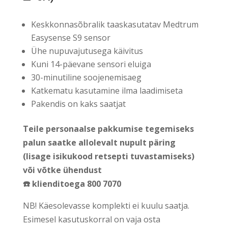
Keskkonnasõbralik taaskasutatav Medtrum
Easysense S9 sensor
Ühe nupuvajutusega käivitus
Kuni 14-päevane sensori eluiga
30-minutiline soojenemisaeg
Katkematu kasutamine ilma laadimiseta
Pakendis on kaks saatjat
Teile personaalse pakkumise tegemiseks
palun saatke allolevalt nupult päring
(lisage isikukood retsepti tuvastamiseks)
või võtke ühendust
☎️ klienditoega 800 7070
NB! Käesolevasse komplekti ei kuulu saatja.
Esimesel kasutuskorral on vaja osta