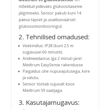
mõeldud pidevaks glükoositaseme
jälgimiseks. Sensor pakub kuni 14
päeva täpset ja usaldusväärset
glükoosimonitooringut.
2. Tehnilised omadused:
Veekindlus: IP28 (kuni 2.5 m
sügavusel 60 minutit).
Andmeedastus iga 2 minuti järel
Medtrum EasySense rakendusse.
Paigaldus ühe nupuvajutusega, kiire
ja valutu.
Sensor töötab sujuvalt koos
Medtrum S9 saatjaga.
3. Kasutajamugavus: