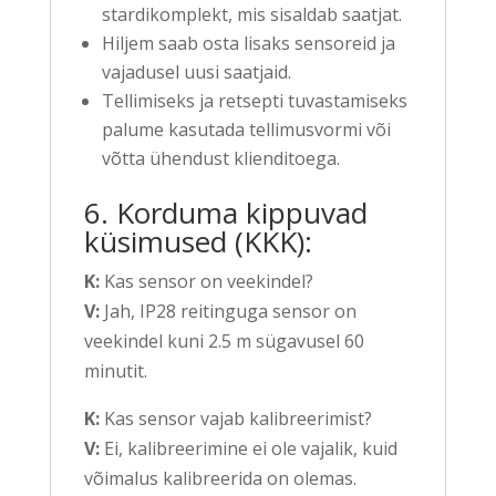
stardikomplekt, mis sisaldab saatjat.
Hiljem saab osta lisaks sensoreid ja
vajadusel uusi saatjaid.
Tellimiseks ja retsepti tuvastamiseks
palume kasutada tellimusvormi või
võtta ühendust klienditoega.
6. Korduma kippuvad
küsimused (KKK):
K:
Kas sensor on veekindel?
V:
Jah, IP28 reitinguga sensor on
veekindel kuni 2.5 m sügavusel 60
minutit.
K:
Kas sensor vajab kalibreerimist?
V:
Ei, kalibreerimine ei ole vajalik, kuid
võimalus kalibreerida on olemas.