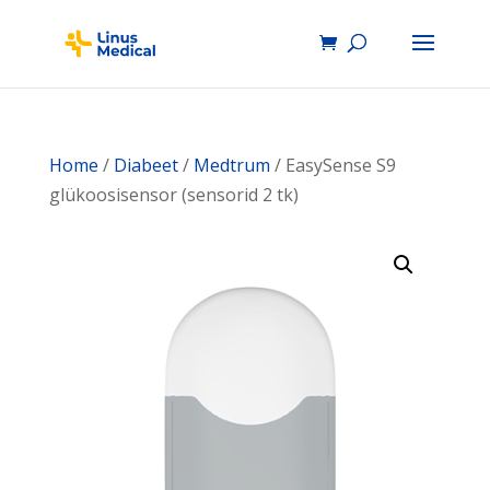
Home
/
Diabeet
/
Medtrum
/ EasySense S9
glükoosisensor (sensorid 2 tk)