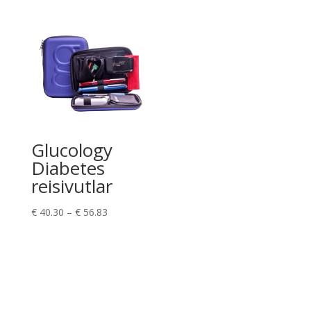
oli:
on:
€ 8.00.
€ 7.20.
Glucology
Diabetes
reisivutlar
Hinnavahemik:
€
40.30
–
€
56.83
€ 40.30
kuni
€ 56.83