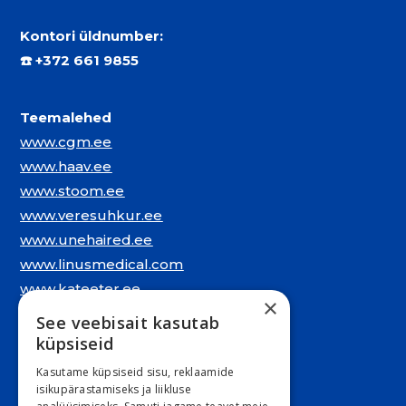
Kontori üldnumber:
☎️
+372 661 9855
Teemalehed
www.cgm.ee
www.haav.ee
www.stoom.ee
www.veresuhkur.ee
www.unehaired.ee
www.linusmedical.com
www.kateeter.ee
×
See veebisait kasutab
Juriidiline aadress:
küpsiseid
Narva mnt. 5, 10117 Tallinn
Kasutame küpsiseid sisu, reklaamide
REG: 11548994
isikupärastamiseks ja liikluse