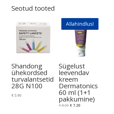
Seotud tooted
Allahindlus!
Shandong
Sügelust
ühekordsed
leevendav
turvalantsetid
kreem
28G N100
Dermatonics
60 ml (1+1
€
5.90
pakkumine)
Algne
Praegune
€
8.00
€
7.20
hind
hind