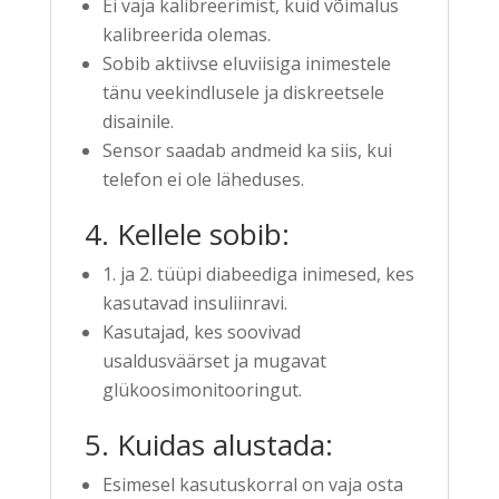
Ei vaja kalibreerimist, kuid võimalus
kalibreerida olemas.
Sobib aktiivse eluviisiga inimestele
tänu veekindlusele ja diskreetsele
disainile.
Sensor saadab andmeid ka siis, kui
telefon ei ole läheduses.
4. Kellele sobib:
1. ja 2. tüüpi diabeediga inimesed, kes
kasutavad insuliinravi.
Kasutajad, kes soovivad
usaldusväärset ja mugavat
glükoosimonitooringut.
5. Kuidas alustada:
Esimesel kasutuskorral on vaja osta