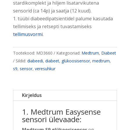
stardikomplekt ja hiljem lisatarvikutena
sensorid (ca 14p) ja saatja (12 kuud).
1. tüübi diabeedipatsientidel palume kasutada
tellimiseks ja retsepti tuvastamiseks
tellimusvormi
.
Tootekood:
MD3660
Kategooriad:
Medtrum
,
Diabeet
Sildid:
diabeedi
,
diabeet
,
glükoosisensor
,
medtrum
,
s9
,
sensor
,
veresuhkur
Kirjeldus
1. Medtrum Easysense
sensori ülevaade:
Medtrum S9 glükoosisensor
on