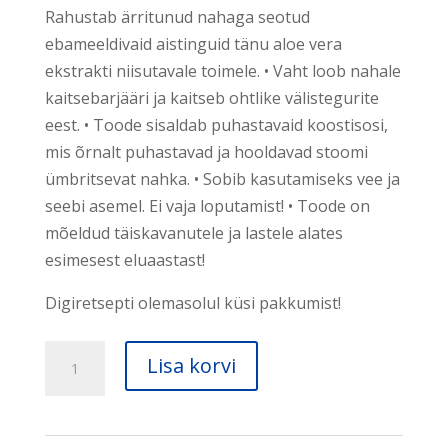
Rahustab ärritunud nahaga seotud
ebameeldivaid aistinguid tänu aloe vera
ekstrakti niisutavale toimele. • Vaht loob nahale
kaitsebarjääri ja kaitseb ohtlike välistegurite
eest. • Toode sisaldab puhastavaid koostisosi,
mis õrnalt puhastavad ja hooldavad stoomi
ümbritsevat nahka. • Sobib kasutamiseks vee ja
seebi asemel. Ei vaja loputamist! • Toode on
mõeldud täiskavanutele ja lastele alates
esimesest eluaastast!
Digiretsepti olemasolul küsi pakkumist!
Presenta®
Lisa korvi
vaht
200ml
kogus