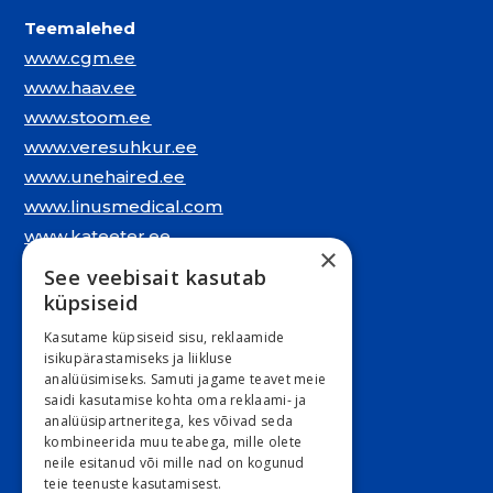
Teemalehed
www.cgm.ee
www.haav.ee
www.stoom.ee
www.veresuhkur.ee
www.unehaired.ee
www.linusmedical.com
www.kateeter.ee
×
See veebisait kasutab
Juriidiline aadress:
küpsiseid
Narva mnt. 5, 10117 Tallinn
Kasutame küpsiseid sisu, reklaamide
REG: 11548994
isikupärastamiseks ja liikluse
analüüsimiseks. Samuti jagame teavet meie
KMKR: EE101263526
saidi kasutamise kohta oma reklaami- ja
analüüsipartneritega, kes võivad seda
Kontori e-post
kombineerida muu teabega, mille olete
neile esitanud või mille nad on kogunud
E 9:00 – 16:30 R 9:00 – 15:30
teie teenuste kasutamisest.