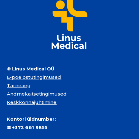
© Linus Medical OÜ
E-poe ostutingimused
Tarneaeg
Andmekaitsetingimused
Keskkonnajuhtimine
Kontori üldnumber:
☎️
+372 661 9855