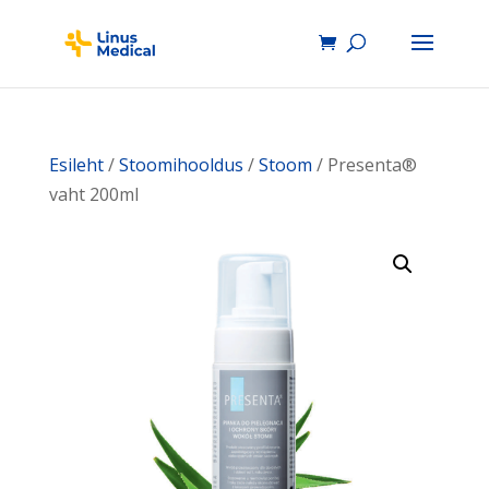
Esileht
/
Stoomihooldus
/
Stoom
/ Presenta®
vaht 200ml