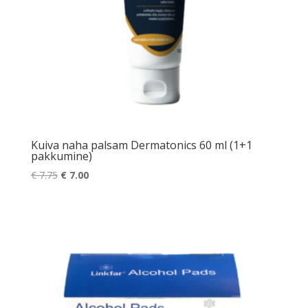
Kuiva naha palsam Dermatonics 60 ml (1+1
pakkumine)
Algne
Praegune
€
7.75
€
7.00
hind
hind
oli:
on:
€ 7.75.
€ 7.00.