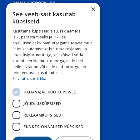
www.kateeter.ee
×
See veebisait kasutab
Juriidiline aadress:
küpsiseid
Narva mnt. 5, 10117 Tallinn
Kasutame küpsiseid sisu, reklaamide
REG: 11548994
isikupärastamiseks ja liikluse
analüüsimiseks. Samuti jagame teavet meie
KMKR: EE101263526
saidi kasutamise kohta oma reklaami- ja
analüüsipartneritega, kes võivad seda
Kontori e-post
kombineerida muu teabega, mille olete
E 9:00 – 16:30 R 9:00 – 15:30
neile esitanud või mille nad on kogunud
teie teenuste kasutamisest.
L ja P suletud
Privaatsuspoliitika
HÄDAVAJALIKUD KÜPSISED
Klienditeenindus
JÕUDLUSKÜPSISED
Stoom
800 3030
Diabeet
800 7070
REKLAAMKÜPSISED
Diabeet e-post
FUNKTSIONAALSED KÜPSISED
Stoom e-post