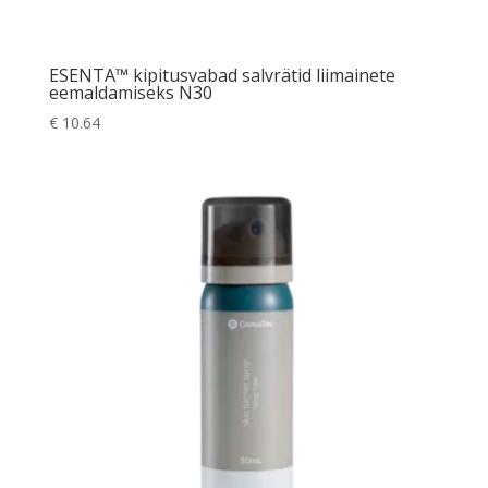
ESENTA™ kipitusvabad salvrätid liimainete
eemaldamiseks N30
€
10.64