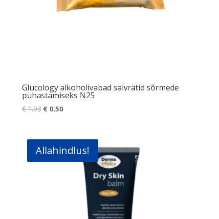
Glucology alkoholivabad salvrätid sõrmede
puhastamiseks N25
Algne
Praegune
€
1.93
€
0.50
hind
hind
oli:
on:
€ 1.93.
€ 0.50.
Allahindlus!