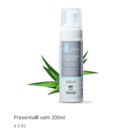
Presenta® vaht 200ml
€
9.95