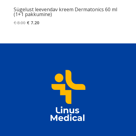
Sügelust leevendav kreem Dermatonics 60 ml
(1+1 pakkumine)
Algne
Praegune
€
8.00
€
7.20
hind
hind
oli:
on:
€ 8.00.
€ 7.20.