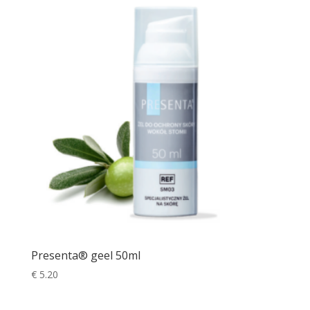
Presenta® geel 50ml
€
5.20