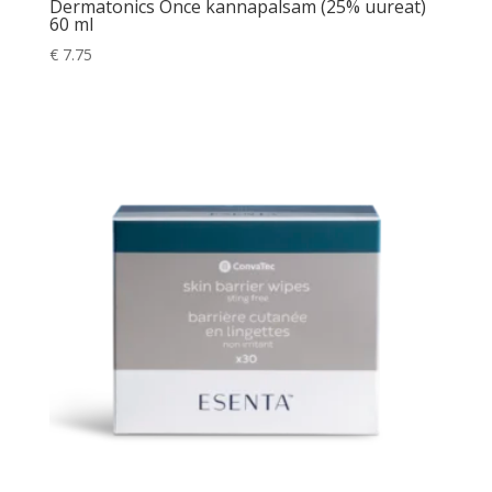
Dermatonics Once kannapalsam (25% uureat)
60 ml
€
7.75