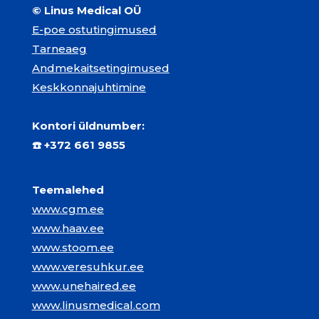
© Linus Medical OÜ
E-poe ostutingimused
Tarneaeg
Andmekaitsetingimused
Keskkonnajuhtimine
Kontori üldnumber:
☎️
+372 661 9855
Teemalehed
www.cgm.ee
www.haav.ee
www.stoom.ee
www.veresuhkur.ee
www.unehaired.ee
www.linusmedical.com