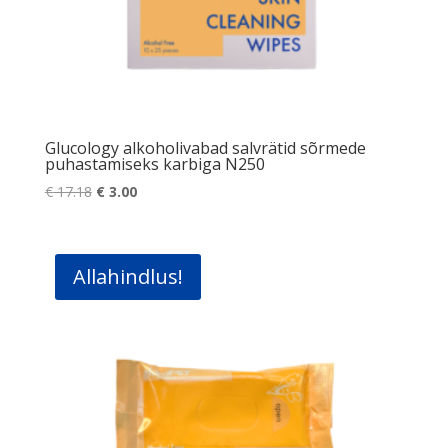
Glucology alkoholivabad salvrätid sõrmede
puhastamiseks karbiga N250
Algne
Praegune
€
17.18
€
3.00
hind
hind
oli:
on:
€ 17.18.
€ 3.00.
Allahindlus!