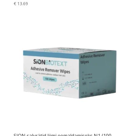
€
13.69
SION salvrätid liimi eemaldamiseks N1 (100