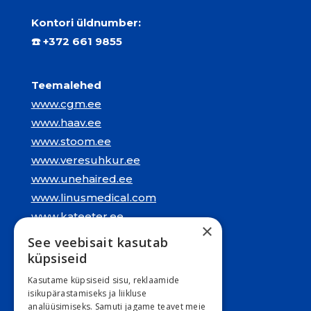
Kontori üldnumber:
☎️
+372 661 9855
Teemalehed
www.cgm.ee
www.haav.ee
www.stoom.ee
www.veresuhkur.ee
www.unehaired.ee
www.linusmedical.com
www.kateeter.ee
×
See veebisait kasutab
Juriidiline aadress:
küpsiseid
Narva mnt. 5, 10117 Tallinn
Kasutame küpsiseid sisu, reklaamide
REG: 11548994
isikupärastamiseks ja liikluse
analüüsimiseks. Samuti jagame teavet meie