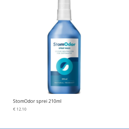
StomOdor sprei 210ml
€
12.10