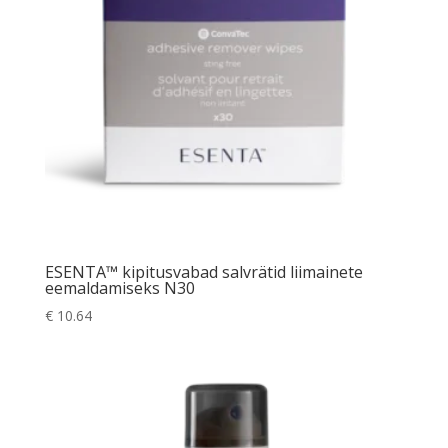
ESENTA™ kipitusvabad salvrätid liimainete
eemaldamiseks N30
€
10.64