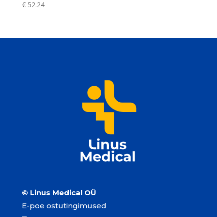
€
52.24
© Linus Medical OÜ
E-poe ostutingimused