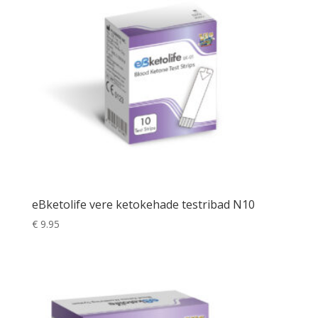
eBketolife vere ketokehade testribad N10
€
9.95