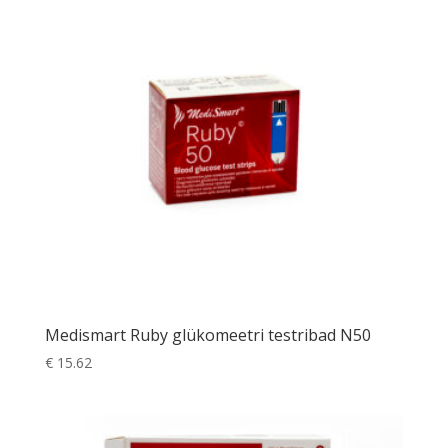
Medismart Ruby glükomeetri testribad N50
€
15.62