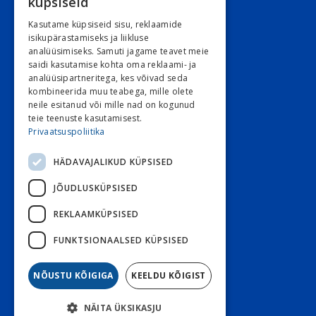
küpsiseid
Narva mnt. 5, 10117 Tallinn
Kasutame küpsiseid sisu, reklaamide
REG: 11548994
isikupärastamiseks ja liikluse
analüüsimiseks. Samuti jagame teavet meie
KMKR: EE101263526
saidi kasutamise kohta oma reklaami- ja
analüüsipartneritega, kes võivad seda
Kontori e-post
kombineerida muu teabega, mille olete
E 9:00 – 16:30 R 9:00 – 15:30
neile esitanud või mille nad on kogunud
teie teenuste kasutamisest.
L ja P suletud
Privaatsuspoliitika
HÄDAVAJALIKUD KÜPSISED
Klienditeenindus
JÕUDLUSKÜPSISED
Stoom
800 3030
Diabeet
800 7070
REKLAAMKÜPSISED
Diabeet e-post
FUNKTSIONAALSED KÜPSISED
Stoom e-post
NÕUSTU KÕIGIGA
KEELDU KÕIGIST
Tagasiside küsitlus!
NÄITA ÜKSIKASJU