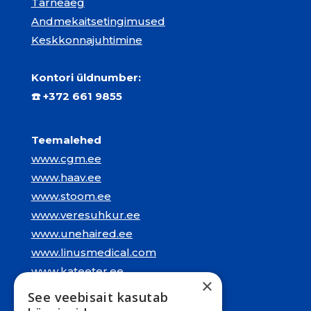
Tarneaeg
Andmekaitsetingimused
Keskkonnajuhtimine
Kontori üldnumber:
☎️
+372 661 9855
Teemalehed
www.cgm.ee
www.haav.ee
www.stoom.ee
www.veresuhkur.ee
www.unehaired.ee
www.linusmedical.com
www.kateeter.ee
×
See veebisait kasutab
Juriidiline aadress: