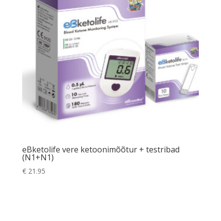
eBketolife vere ketoonimõõtur + testribad
(N1+N1)
€
21.95