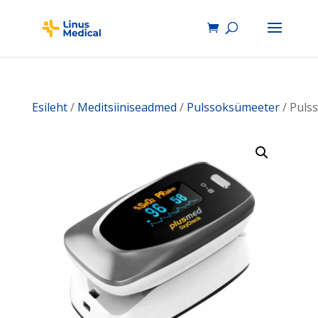
Esileht
/
Meditsiiniseadmed
/
Pulssoksümeeter
/ Puls