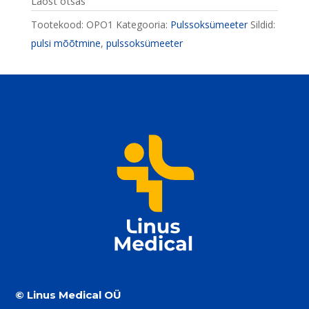
Laost otsas
Tootekood:
OPO1
Kategooria:
Pulssoksümeeter
Sildid:
pulsi mõõtmine
,
pulssoksümeeter
© Linus Medical OÜ