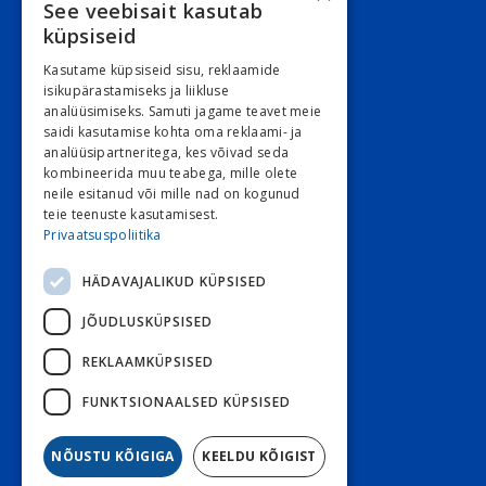
See veebisait kasutab
Juriidiline aadress:
küpsiseid
Narva mnt. 5, 10117 Tallinn
Kasutame küpsiseid sisu, reklaamide
REG: 11548994
isikupärastamiseks ja liikluse
analüüsimiseks. Samuti jagame teavet meie
KMKR: EE101263526
saidi kasutamise kohta oma reklaami- ja
analüüsipartneritega, kes võivad seda
Kontori e-post
kombineerida muu teabega, mille olete
E 9:00 – 16:30 R 9:00 – 15:30
neile esitanud või mille nad on kogunud
teie teenuste kasutamisest.
L ja P suletud
Privaatsuspoliitika
HÄDAVAJALIKUD KÜPSISED
Klienditeenindus
JÕUDLUSKÜPSISED
Stoom
800 3030
Diabeet
800 7070
REKLAAMKÜPSISED
Diabeet e-post
FUNKTSIONAALSED KÜPSISED
Stoom e-post
NÕUSTU KÕIGIGA
KEELDU KÕIGIST
Tagasiside küsitlus!