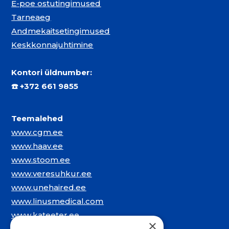
E-poe ostutingimused
Tarneaeg
Andmekaitsetingimused
Keskkonnajuhtimine
Kontori üldnumber:
☎️
+372 661 9855
Teemalehed
www.cgm.ee
www.haav.ee
www.stoom.ee
www.veresuhkur.ee
www.unehaired.ee
www.linusmedical.com
www.kateeter.ee
×