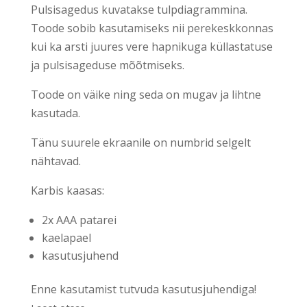
Pulsisagedus kuvatakse tulpdiagrammina.
Toode sobib kasutamiseks nii perekeskkonnas
kui ka arsti juures vere hapnikuga küllastatuse
ja pulsisageduse mõõtmiseks.
Toode on väike ning seda on mugav ja lihtne
kasutada.
Tänu suurele ekraanile on numbrid selgelt
nähtavad.
Karbis kaasas:
2x AAA patarei
kaelapael
kasutusjuhend
Enne kasutamist tutvuda kasutusjuhendiga!