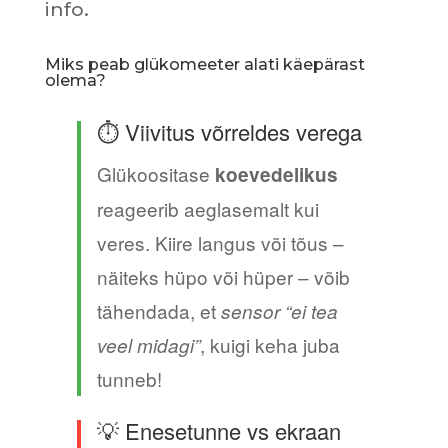
info.
Miks peab glükomeeter alati käepärast
olema?
⏱️ Viivitus võrreldes verega
Glükoositase
koevedelikus
reageerib aeglasemalt kui
veres. Kiire langus või tõus –
näiteks hüpo või hüper – võib
tähendada, et
sensor “ei tea
, kuigi keha juba
veel midagi”
tunneb!
💡 Enesetunne vs ekraan