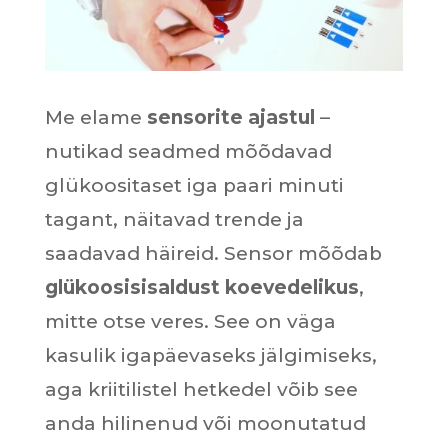
Me elame
sensorite ajastul
–
nutikad seadmed mõõdavad
glükoositaset iga paari minuti
tagant, näitavad trende ja
saadavad häireid. Sensor mõõdab
glükoosisisaldust koevedelikus
,
mitte otse veres. See on väga
kasulik igapäevaseks jälgimiseks,
aga kriitilistel hetkedel võib see
anda hilinenud või moonutatud