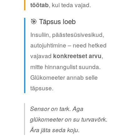
, kui teda vajad.
töötab
🎯 Täpsus loeb
Insuliin, päästesüsivesikud,
autojuhtimine – need hetked
vajavad
,
konkreetset arvu
mitte hinnangulist suunda.
Glükomeeter annab selle
täpsuse.
Sensor on tark. Aga
glükomeeter on su turvavõrk.
Ära jäta seda koju.