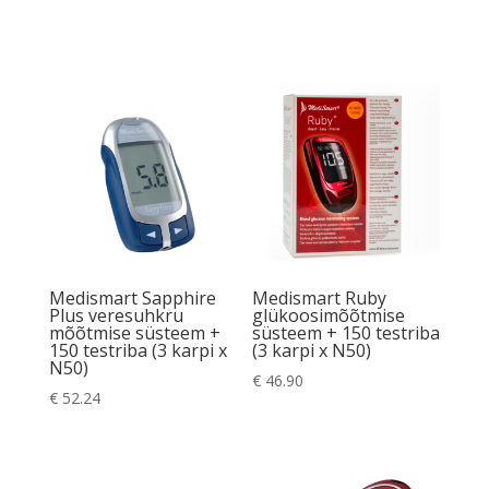
Medismart Sapphire
Medismart Ruby
Plus veresuhkru
glükoosimõõtmise
mõõtmise süsteem +
süsteem + 150 testriba
150 testriba (3 karpi x
(3 karpi x N50)
N50)
€
46.90
€
52.24