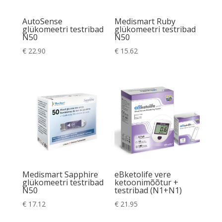
AutoSense
Medismart Ruby
glükomeetri testribad
glükomeetri testribad
N50
N50
€
22.90
€
15.62
Medismart Sapphire
eBketolife vere
glükomeetri testribad
ketoonimõõtur +
N50
testribad (N1+N1)
€
17.12
€
21.95