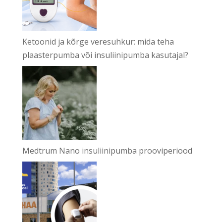
Ketoonid ja kõrge veresuhkur: mida teha
plaasterpumba või insuliinipumba kasutajal?
Medtrum Nano insuliinipumba prooviperiood