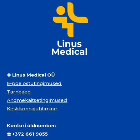
© Linus Medical OÜ
E-poe ostutingimused
Tarneaeg
Andmekaitsetingimused
Keskkonnajuhtimine
Kontori üldnumber:
☎️
+372 661 9855