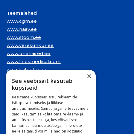
Teemalehed
www.cgm.ee
www.haav.ee
www.stoom.ee
www.veresuhkur.ee
www.unehaired.ee
www.linusmedical.com
www.kateeter.ee
×
See veebisait kasutab
Juriidiline aadress:
küpsiseid
Narva mnt. 5, 10117 Tallinn
Kasutame küpsiseid sisu, reklaamide
REG: 11548994
isikupärastamiseks ja liikluse
analüüsimiseks. Samuti jagame teavet meie
KMKR: EE101263526
saidi kasutamise kohta oma reklaami- ja
analüüsipartneritega, kes võivad seda
Kontori e-post
kombineerida muu teabega, mille olete
E 9:00 – 16:30 R 9:00 – 15:30
neile esitanud või mille nad on kogunud