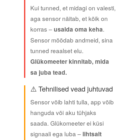
Kui tunned, et midagi on valesti,
aga sensor näitab, et kõik on
korras –
.
usalda oma keha
Sensor mõõdab andmeid, sina
tunned reaalset elu.
Glükomeeter kinnitab, mida
sa juba tead.
⚠️ Tehnilised vead juhtuvad
Sensor võib lahti tulla, app võib
hanguda või aku tühjaks
saada. Glükomeeter ei küsi
signaali ega luba –
lihtsalt