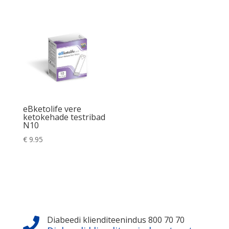
eBketolife vere
ketokehade testribad
N10
€
9.95
Diabeedi klienditeenindus 800 70 70
