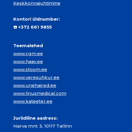
Keskkonnajuhtimine
Kontori üldnumber:
☎️
+372 661 9855
Teemalehed
www.cgm.ee
www.haav.ee
www.stoom.ee
www.veresuhkur.ee
www.unehaired.ee
www.linusmedical.com
www.kateeter.ee
Juriidiline aadress:
Narva mnt. 5, 10117 Tallinn