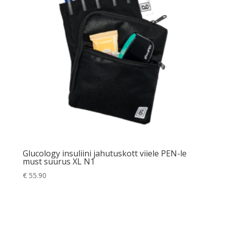
Glucology insuliini jahutuskott viiele PEN-le
must suurus XL N1
€
55.90