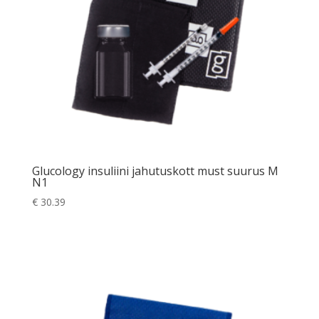
Glucology insuliini jahutuskott must suurus M
N1
€
30.39