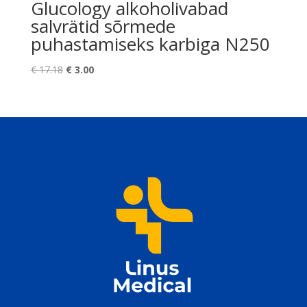
Glucology alkoholivabad
salvrätid sõrmede
puhastamiseks karbiga N250
Algne
Praegune
€
17.18
€
3.00
hind
hind
oli:
on:
€ 17.18.
€ 3.00.