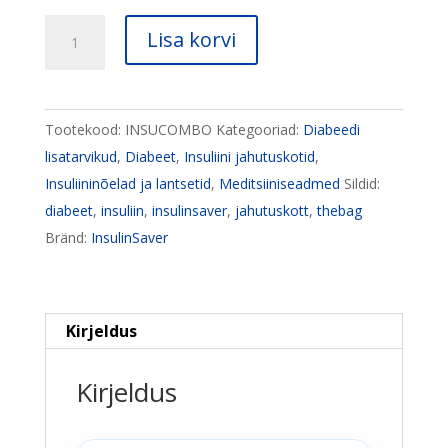
Stardikomplekt:
Lisa korvi
The
Bag
+
Tootekood:
INSUCOMBO
Kategooriad:
Diabeedi
InsulinSaver
lisatarvikud
,
Diabeet
,
Insuliini jahutuskotid
,
N1
Insuliininõelad ja lantsetid
,
Meditsiiniseadmed
Sildid:
kogus
diabeet
,
insuliin
,
insulinsaver
,
jahutuskott
,
thebag
Bränd:
InsulinSaver
Kirjeldus
Kirjeldus