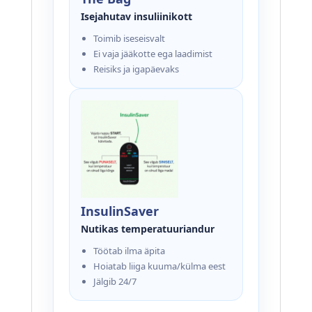
Isejahutav insuliinikott
Toimib iseseisvalt
Ei vaja jääkotte ega laadimist
Reisiks ja igapäevaks
InsulinSaver
Nutikas temperatuuriandur
Töötab ilma äpita
Hoiatab liiga kuuma/külma eest
Jälgib 24/7