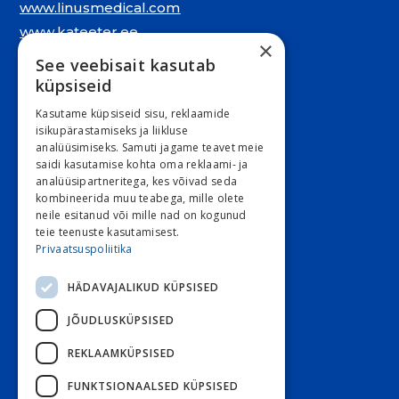
www.linusmedical.com
www.kateeter.ee
×
See veebisait kasutab
Juriidiline aadress:
küpsiseid
Narva mnt. 5, 10117 Tallinn
Kasutame küpsiseid sisu, reklaamide
REG: 11548994
isikupärastamiseks ja liikluse
analüüsimiseks. Samuti jagame teavet meie
KMKR: EE101263526
saidi kasutamise kohta oma reklaami- ja
analüüsipartneritega, kes võivad seda
Kontori e-post
kombineerida muu teabega, mille olete
E 9:00 – 16:30 R 9:00 – 15:30
neile esitanud või mille nad on kogunud
teie teenuste kasutamisest.
L ja P suletud
Privaatsuspoliitika
HÄDAVAJALIKUD KÜPSISED
Klienditeenindus
JÕUDLUSKÜPSISED
Stoom
800 3030
Diabeet
800 7070
REKLAAMKÜPSISED
Diabeet e-post
FUNKTSIONAALSED KÜPSISED