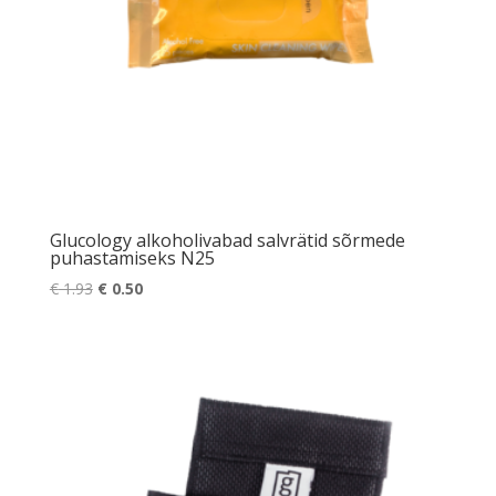
Glucology alkoholivabad salvrätid sõrmede
puhastamiseks N25
Algne
Praegune
€
1.93
€
0.50
hind
hind
oli:
on:
€ 1.93.
€ 0.50.