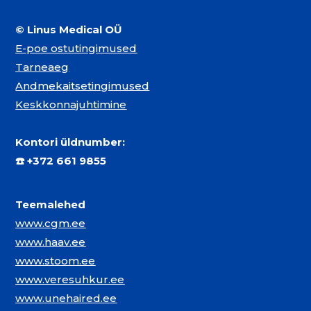
© Linus Medical OÜ
E-poe ostutingimused
Tarneaeg
Andmekaitsetingimused
Keskkonnajuhtimine
Kontori üldnumber:
☎️
+372 661 9855
Teemalehed
www.cgm.ee
www.haav.ee
www.stoom.ee
www.veresuhkur.ee
www.unehaired.ee