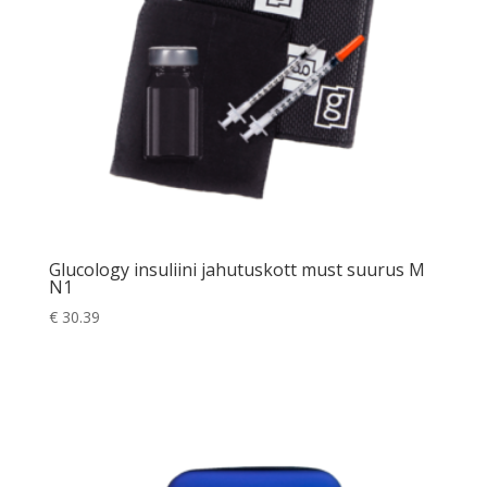
Glucology insuliini jahutuskott must suurus M
N1
€
30.39