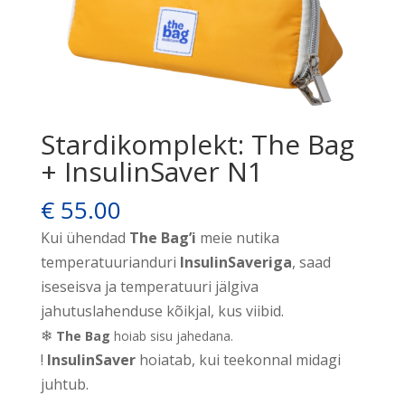
Stardikomplekt: The Bag
+ InsulinSaver N1
€
55.00
Kui ühendad
The Bag’i
meie nutika
temperatuurianduri
InsulinSaveriga
, saad
iseseisva ja temperatuuri jälgiva
jahutuslahenduse kõikjal, kus viibid.
❄
The Bag
hoiab sisu jahedana.
!
InsulinSaver
hoiatab, kui teekonnal midagi
juhtub.