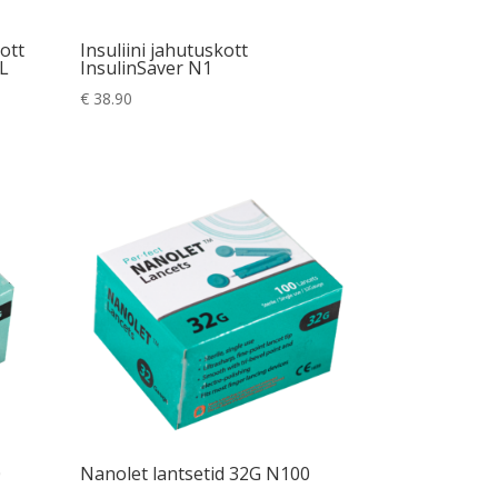
kott
Insuliini jahutuskott
XL
InsulinSaver N1
€
38.90
0
Nanolet lantsetid 32G N100