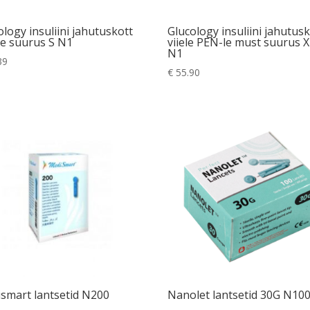
ology insuliini jahutuskott
Glucology insuliini jahutus
ne suurus S N1
viiele PEN-le must suurus 
N1
39
€
55.90
smart lantsetid N200
Nanolet lantsetid 30G N10