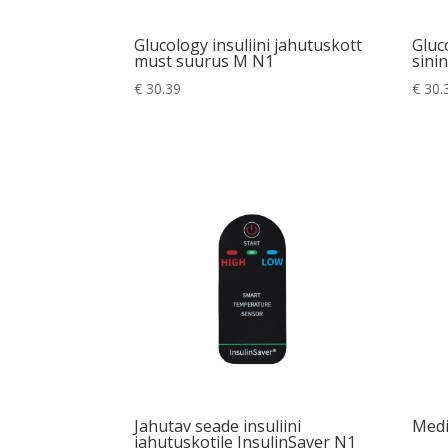
Glucology insuliini jahutuskott
Gluc
must suurus M N1
sini
€
30.39
€
30.
Jahutav seade insuliini
Medi
jahutuskotile InsulinSaver N1