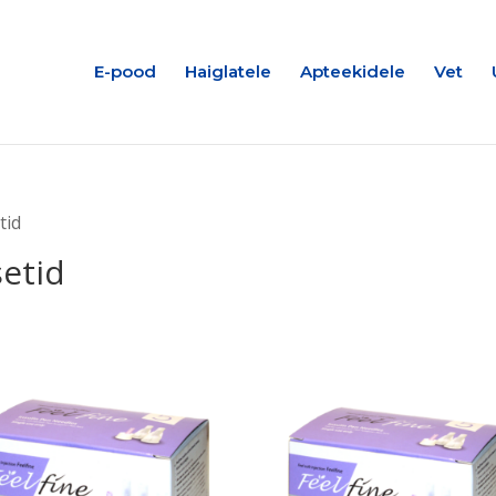
E-pood
Haiglatele
Apteekidele
Vet
tid
setid