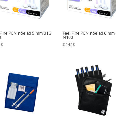
 Fine PEN nõelad 5 mm 31G
Feel Fine PEN nõelad 6 mm
0
N100
18
€
14.18