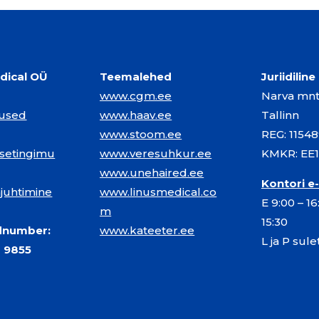
dical OÜ
Teemalehed
Juriidilin
www.cgm.ee
Narva mnt.
mused
www.haav.ee
Tallinn
www.stoom.ee
REG: 1154
setingimu
www.veresuhkur.ee
KMKR: EE
www.unehaired.ee
Kontori e
juhtimine
www.linusmedical.co
E 9:00 – 16
m
15:30
ldnumber:
www.kateeter.ee
L ja P sul
61 9855