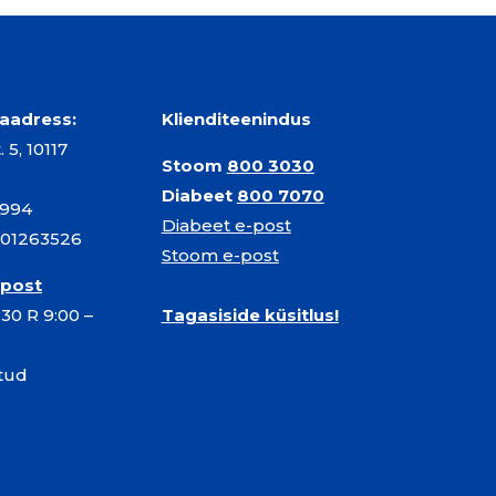
e aadress:
Klienditeenindus
 5, 10117
Stoom
800 3030
Diabeet
800 7070
8994
Diabeet e-post
101263526
Stoom e-post
-post
:30 R 9:00 –
Tagasiside küsitlus!
etud