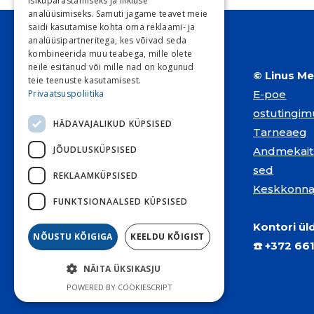
isikupärastamiseks ja liikluse
analüüsimiseks. Samuti jagame teavet meie
saidi kasutamise kohta oma reklaami- ja
analüüsipartneritega, kes võivad seda
kombineerida muu teabega, mille olete
neile esitanud või mille nad on kogunud
© Linus Me
teie teenuste kasutamisest.
Privaatsuspoliitika
E-poe
ostutingi
HÄDAVAJALIKUD KÜPSISED
Tarneaeg
JÕUDLUSKÜPSISED
Andmekait
sed
REKLAAMKÜPSISED
Keskkonna
FUNKTSIONAALSED KÜPSISED
Kontori ü
NÕUSTU KÕIGIGA
KEELDU KÕIGIST
☎️
+372 6
NÄITA ÜKSIKASJU
POWERED BY COOKIESCRIPT