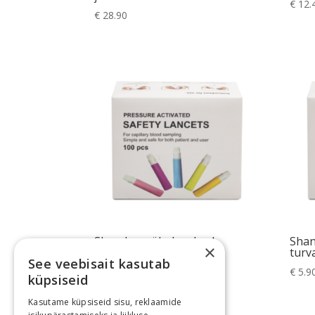
€
12.
€
28.90
Shandong ühekordsed
Sha
×
turvalantsetid 21G N100
turv
See veebisait kasutab
€
5.90
€
5.9
küpsiseid
Kasutame küpsiseid sisu, reklaamide