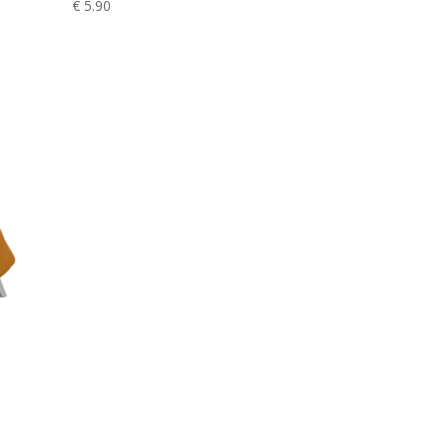
€
5.90