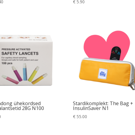
40
€
5.90
ndong ühekordsed
Stardikomplekt: The Bag +
alantsetid 28G N100
InsulinSaver N1
0
€
55.00