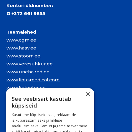
Kontori üldnumber:
☎️
+372 661 9855
Teemalehed
www.cgm.ee
www.haav.ee
www.stoom.ee
www.veresuhkur.ee
www.unehaired.ee
www.linusmedical.com
www.kateeter.ee
×
See veebisait kasutab
Juriidiline aadress:
küpsiseid
Narva mnt. 5, 10117 Tallinn
Kasutame küpsiseid sisu, reklaamide
REG: 11548994
isikupärastamiseks ja liikluse
analüüsimiseks. Samuti jagame teavet meie
KMKR: EE101263526
saidi kasutamise kohta oma reklaami- ja