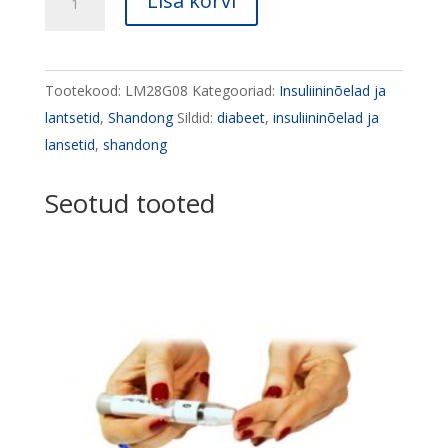
Lisa korvi
ühekordsed
turvalantsetid
28G
Tootekood:
LM28G08
Kategooriad:
Insuliininõelad ja
N100
lantsetid
,
Shandong
Sildid:
diabeet
,
insuliininõelad ja
kogus
lansetid
,
shandong
Seotud tooted