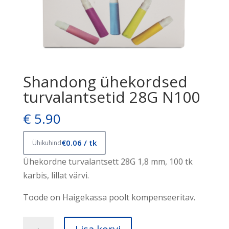
Shandong ühekordsed
turvalantsetid 28G N100
€
5.90
€0.06 / tk
Ühikuhind
Ühekordne turvalantsett 28G 1,8 mm, 100 tk
karbis, lillat värvi.
Toode on Haigekassa poolt kompenseeritav.
Shandong