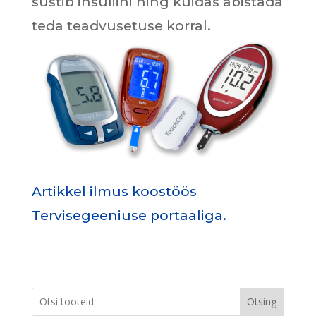
süstib insuliini ning kuidas abistada
teda teadvusetuse korral.
Artikkel ilmus koostöös
Tervisegeeniuse portaaliga.
Otsing