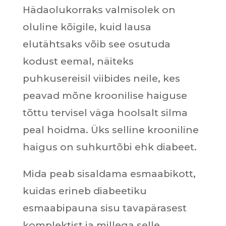
Hädaolukorraks valmisolek on
oluline kõigile, kuid lausa
elutähtsaks võib see osutuda
kodust eemal, näiteks
puhkusereisil viibides neile, kes
peavad mõne kroonilise haiguse
tõttu tervisel väga hoolsalt silma
peal hoidma. Üks selline krooniline
haigus on suhkurtõbi ehk diabeet.
Mida peab sisaldama esmaabikott,
kuidas erineb diabeetiku
esmaabipauna sisu tavapärasest
komplektist ja millega selle