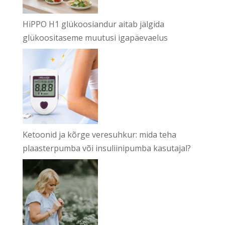
HiPPO H1 glükoosiandur aitab jälgida
glükoositaseme muutusi igapäevaelus
Ketoonid ja kõrge veresuhkur: mida teha
plaasterpumba või insuliinipumba kasutajal?