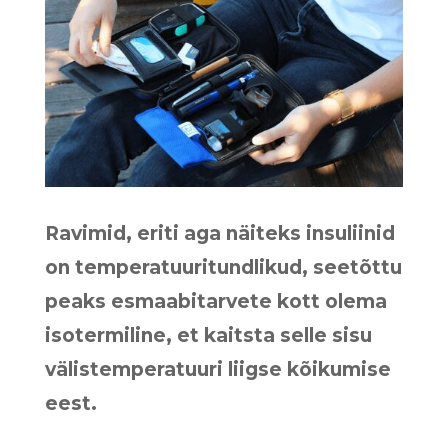
Ravimid, eriti aga näiteks insuliinid
on temperatuuritundlikud, seetõttu
peaks esmaabitarvete kott olema
isotermiline, et kaitsta selle sisu
välistemperatuuri liigse kõikumise
eest.