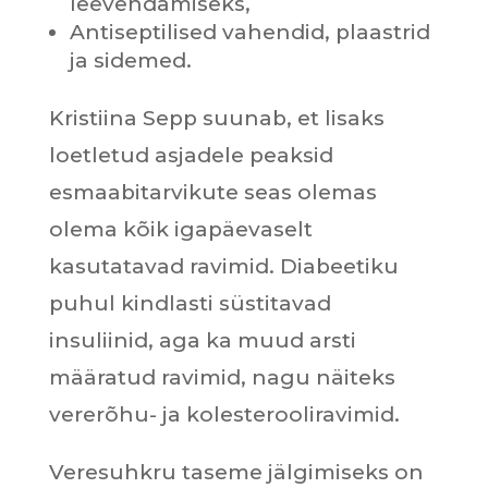
leevendamiseks,
Antiseptilised vahendid, plaastrid
ja sidemed.
Kristiina Sepp suunab, et lisaks
loetletud asjadele peaksid
esmaabitarvikute seas olemas
olema kõik igapäevaselt
kasutatavad ravimid. Diabeetiku
puhul kindlasti süstitavad
insuliinid, aga ka muud arsti
määratud ravimid, nagu näiteks
vererõhu- ja kolesterooliravimid.
Veresuhkru taseme jälgimiseks on