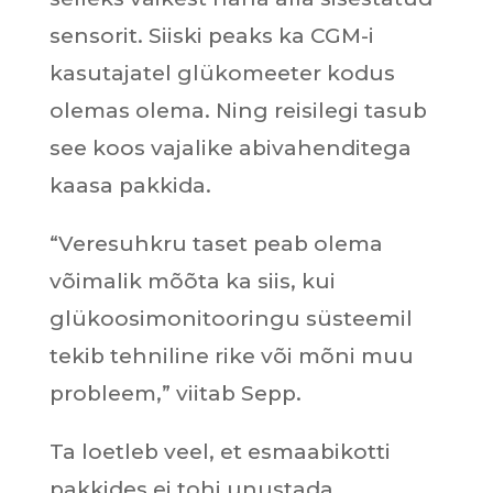
sensorit. Siiski peaks ka CGM-i
kasutajatel glükomeeter kodus
olemas olema. Ning reisilegi tasub
see koos vajalike abivahenditega
kaasa pakkida.
“Veresuhkru taset peab olema
võimalik mõõta ka siis, kui
glükoosimonitooringu süsteemil
tekib tehniline rike või mõni muu
probleem,” viitab Sepp.
Ta loetleb veel, et esmaabikotti
pakkides ei tohi unustada