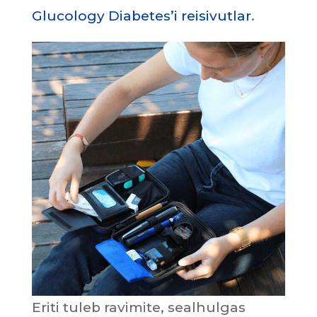
Glucology Diabetes’i reisivutlar
.
Eriti tuleb ravimite, sealhulgas