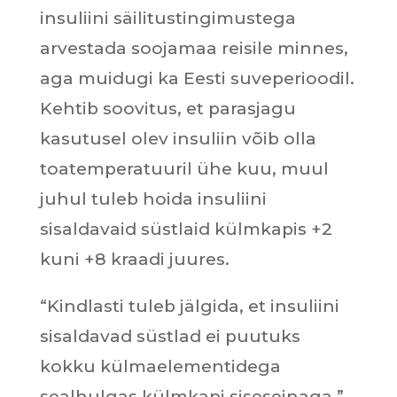
insuliini säilitustingimustega
arvestada soojamaa reisile minnes,
aga muidugi ka Eesti suveperioodil.
Kehtib soovitus, et parasjagu
kasutusel olev insuliin võib olla
toatemperatuuril ühe kuu, muul
juhul tuleb hoida insuliini
sisaldavaid süstlaid külmkapis +2
kuni +8 kraadi juures.
“Kindlasti tuleb jälgida, et insuliini
sisaldavad süstlad ei puutuks
kokku külmaelementidega
sealhulgas külmkapi siseseinaga,”