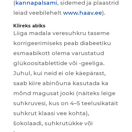
(
kannapalsami
, sidemed ja plaastrid
leiad veebilehelt
www.haav.ee
).
Kiireks abiks
Liiga madala veresuhkru taseme
korrigeerimiseks peab diabeetiku
esmaabikott olema varustatud
glükoositablettide või -geeliga.
Juhul, kui neid ei ole käepärast,
saab kiire abinõuna kasutada ka
mõnd magusat jooki (näiteks leige
suhkruvesi, kus on 4–5 teelusikatäit
suhkrut klaasi vee kohta),
šokolaadi, suhkrutükke või