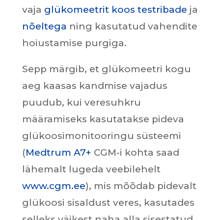
vaja
glükomeetrit koos testribade
ja
nõeltega
ning kasutatud vahendite
hoiustamise purgiga.
Sepp märgib, et glükomeetri kogu
aeg kaasas kandmise vajadus
puudub, kui veresuhkru
määramiseks kasutatakse pideva
glükoosimonitooringu süsteemi
(
Medtrum A7+
CGM-i kohta saad
lähemalt lugeda veebilehelt
www.cgm.ee
), mis mõõdab pidevalt
glükoosi sisaldust veres, kasutades
selleks väikest naha alla sisestatud