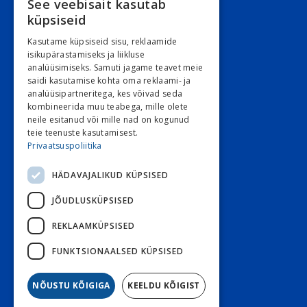
See veebisait kasutab
Juriidiline aadress:
küpsiseid
Narva mnt. 5, 10117 Tallinn
Kasutame küpsiseid sisu, reklaamide
REG: 11548994
isikupärastamiseks ja liikluse
analüüsimiseks. Samuti jagame teavet meie
KMKR: EE101263526
saidi kasutamise kohta oma reklaami- ja
analüüsipartneritega, kes võivad seda
Kontori e-post
kombineerida muu teabega, mille olete
E 9:00 – 16:30 R 9:00 – 15:30
neile esitanud või mille nad on kogunud
teie teenuste kasutamisest.
L ja P suletud
Privaatsuspoliitika
HÄDAVAJALIKUD KÜPSISED
Klienditeenindus
JÕUDLUSKÜPSISED
Stoom
800 3030
Diabeet
800 7070
REKLAAMKÜPSISED
Diabeet e-post
FUNKTSIONAALSED KÜPSISED
Stoom e-post
NÕUSTU KÕIGIGA
KEELDU KÕIGIST
Tagasiside küsitlus!