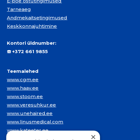
E-poe ostutingimused
Tarneaeg
Andmekaitsetingimused
Keskkonnajuhtimine
Kontori üldnumber:
☎️
+372 661 9855
Teemalehed
www.cgm.ee
www.haav.ee
www.stoom.ee
www.veresuhkur.ee
www.unehaired.ee
www.linusmedical.com
www.kateeter.ee
×