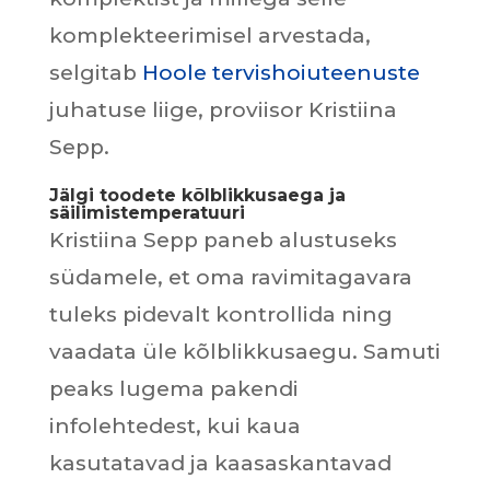
komplekteerimisel arvestada,
selgitab
Hoole tervishoiuteenuste
juhatuse liige, proviisor Kristiina
Sepp.
Jälgi toodete kõlblikkusaega ja
säilimistemperatuuri
Kristiina Sepp paneb alustuseks
südamele, et oma ravimitagavara
tuleks pidevalt kontrollida ning
vaadata üle kõlblikkusaegu. Samuti
peaks lugema pakendi
infolehtedest, kui kaua
kasutatavad ja kaasaskantavad