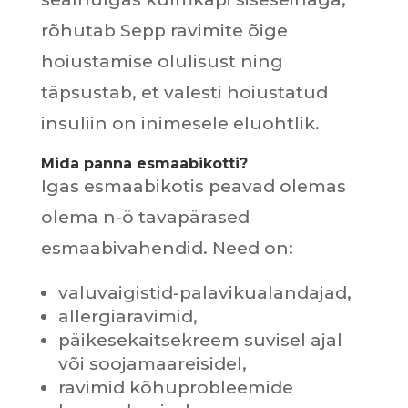
rõhutab Sepp ravimite õige
hoiustamise olulisust ning
täpsustab, et valesti hoiustatud
insuliin on inimesele eluohtlik.
Mida panna esmaabikotti?
Igas esmaabikotis peavad olemas
olema n-ö tavapärased
esmaabivahendid. Need on:
valuvaigistid-palavikualandajad,
allergiaravimid,
päikesekaitsekreem suvisel ajal
või soojamaareisidel,
ravimid kõhuprobleemide