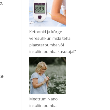
a,
Ketoonid ja kõrge
veresuhkur: mida teha
plaasterpumba või
insuliinipumba kasutajal?
se
a
Medtrum Nano
insuliinipumba