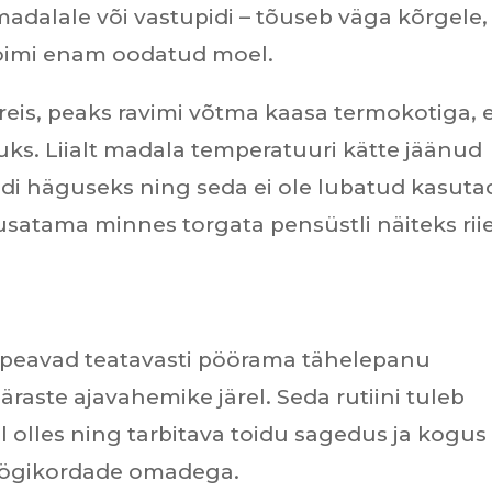
dalale või vastupidi – tõuseb väga kõrgele,
i toimi enam oodatud moel.
reis, peaks ravimi võtma kaasa termokotiga, 
ks. Liialt madala temperatuuri kätte jäänud
eidi häguseks ning seda ei ole lubatud kasuta
satama minnes torgata pensüstli näiteks rii
peavad teatavasti pöörama tähelepanu
äraste ajavahemike järel. Seda rutiini tuleb
sil olles ning tarbitava toidu sagedus ja kogus
öögikordade omadega.