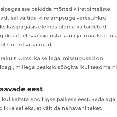
äsipagasisse pakkida mõned kiiretoimeliste
ajadusel vältida kiire ampsuga veresuhkru
ks käsipagasis olemas olema ka täidetud
gakaart, et saaksid osta süüa ja juua, kui oot
olis on otsa saanud.
varakult kurssi ka sellega, missugused on
midagi, millega peaksid söögivalikul teadma n
haavade eest
tikul kaitsta end liigse päikese eest. Seda aga
d ikka selleks, et vältida nahavähi teket.