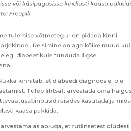
isse või käsipagasisse kindlasti kaasa pakkid
to: Freepik
me tulemise võtmetegur on pidada kinni
a järjekindel. Reisimine on aga kõike muud kui
nelegi diabeetikule tunduda liigse
ena.
ukka kinnitab, et diabeedi diagnoos ei ole
astamist. Tuleb lihtsalt arvestada oma haigu
 ettevaatusabinõusid reisides kasutada ja mid
dlasti kaasa pakkida.
 arvestama asjaoluga, et rutiinsetest oludest