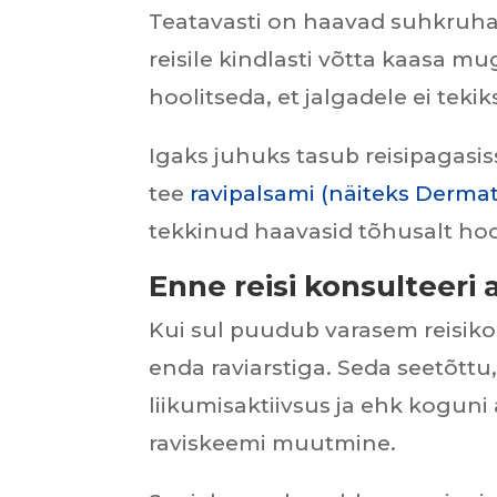
Teatavasti on haavad suhkruha
reisile kindlasti võtta kaasa m
hoolitseda, et jalgadele ei tekik
Igaks juhuks tasub reisipagasis
tee
ravipalsami (näiteks Derma
tekkinud haavasid tõhusalt ho
Enne reisi konsulteeri 
Kui sul puudub varasem reisiko
enda raviarstiga. Seda seetõttu
liikumisaktiivsus ja ehk koguni 
raviskeemi muutmine.