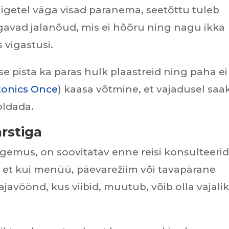
igetel väga visad paranema, seetõttu tuleb
ugavad jalanõud, mis ei hõõru ning nagu ikka
s vigastusi.
se pista ka paras hulk plaastreid ning paha ei
tonics Once
) kaasa võtmine, et vajadusel saa
oldada.
arstiga
gemus, on soovitatav enne reisi konsulteeri
, et kui menüü, päevarežiim või tavapärane
ajavöönd, kus viibid, muutub, võib olla vajali