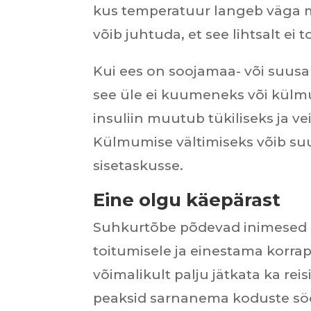
kus temperatuur langeb väga ma
võib juhtuda, et see lihtsalt e
Kui ees on soojamaa- või suusa
see üle ei kuumeneks või külmu
insuliin muutub tükiliseks ja v
Külmumise vältimiseks võib suu
sisetaskusse.
Eine olgu käepärast
Suhkurtõbe põdevad inimesed 
toitumisele ja einestama korrap
võimalikult palju jätkata ka rei
peaksid sarnanema koduste s