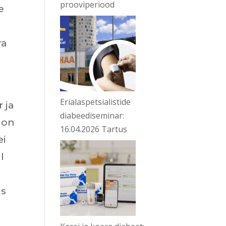
prooviperiood
e
ra
Erialaspetsialistide
 ja
diabeediseminar:
 on
16.04.2026 Tartus
ei
l
us