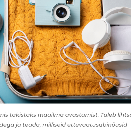
mis takistaks maailma avastamist. Tuleb lihts
ega ja teada, milliseid ettevaatusabinõusid