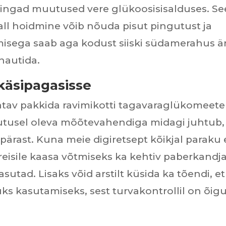
ingad muutused vere glükoosisisalduses. Se
all hoidmine võib nõuda pisut pingutust ja
misega saab aga kodust siiski südamerahus ä
nautida.
 käsipagasisse
tatav pakkida ravimikotti tagavaraglükomeeter
asutusel oleva mõõtevahendiga midagi juhtub,
pärast. Kuna meie digiretsept kõikjal paraku 
t reisile kaasa võtmiseks ka kehtiv paberkandja
sutad. Lisaks võid arstilt küsida ka tõendi, et
uks kasutamiseks, sest turvakontrollil on õig