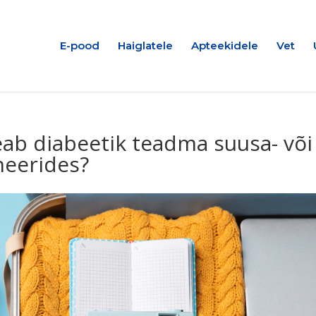
E-pood
Haiglatele
Apteekidele
Vet
peab diabeetik teadma suusa- või
neerides?