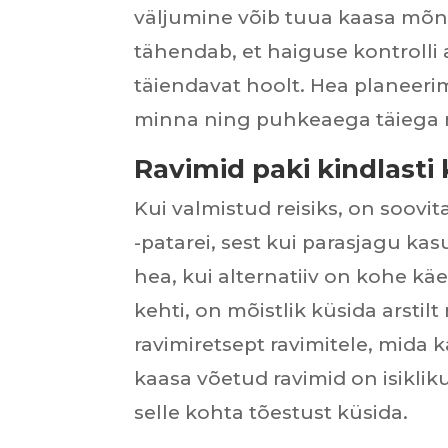
väljumine võib tuua kaasa mõn
tähendab, et haiguse kontrolli 
täiendavat hoolt. Hea planeeri
minna ning puhkeaega täiega 
Ravimid paki kindlasti
Kui valmistud reisiks, on soovi
-patarei, sest kui parasjagu k
hea, kui alternatiiv on kohe käe
kehti, on mõistlik küsida arstil
ravimiretsept ravimitele, mida ka
kaasa võetud ravimid on isiklik
selle kohta tõestust küsida.