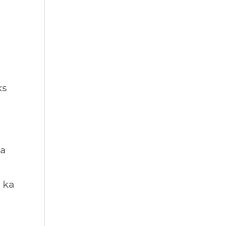
ks
da
k ka