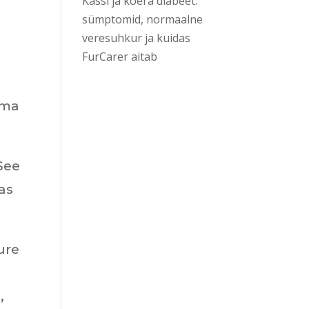
Kassi ja koera diabeet:
sümptomid, normaalne
veresuhkur ja kuidas
FurCarer aitab
uma
 See
as
ure
,