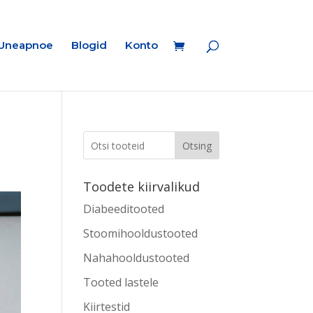
Uneapnoe
Blogid
Konto
Otsing
Toodete kiirvalikud
Diabeeditooted
Stoomihooldustooted
Nahahooldustooted
Tooted lastele
Kiirtestid