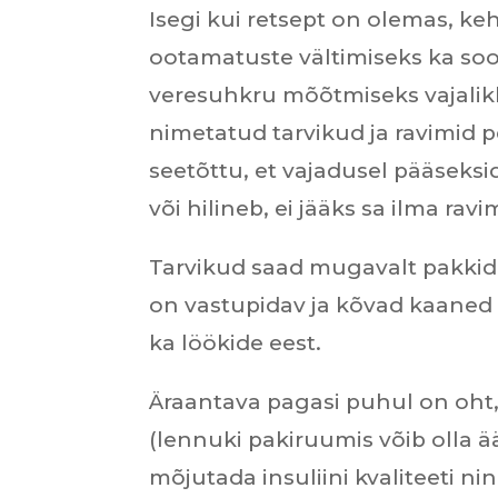
Isegi kui retsept on olemas, k
ootamatuste vältimiseks ka soo
veresuhkru mõõtmiseks vajalikke 
nimetatud tarvikud ja ravimid p
seetõttu, et vajadusel pääseksi
või hilineb, ei jääks sa ilma ravi
Tarvikud saad mugavalt pakkid
on vastupidav ja kõvad kaaned 
ka löökide eest.
Äraantava pagasi puhul on oht
(lennuki pakiruumis võib olla ä
mõjutada insuliini kvaliteeti n