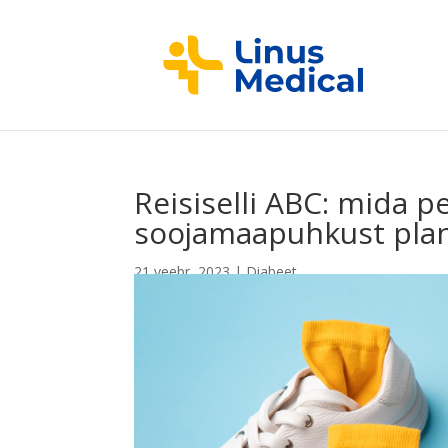
Reisiselli ABC: mida 
soojamaapuhkust pla
21,veebr, 2023
|
Diabeet