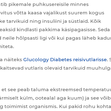
ehtib pikemale puhkusereisile minnes
vitus võtta kaasa vajalikust suurem kogus
tarvikuid ning insuliini ja süstlaid. Kõik
eaksid kindlasti pakkima käsipagasisse. Seda
d neile hõlpsasti ligi või kui pagas läheb kad
miteta.
a näiteks
Glucology Diabetes reisivutlarisse
.
kaitsevad vutlaris olevaid tarvikuid muuhulg
, et see peab taluma ekstreemsed temperatu
ärmiselt külm, ootealal aga kuum) ja see võib
ing toimimist organismis. Kui pakid rohu kohta