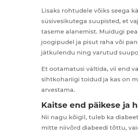
Lisaks rohtudele võiks seega k
süsivesikutega suupisted, et v
taseme alanemist. Muidugi pea
joogipudel ja pisut raha või pan
jätkulendu ning varutud suupo
Et ootamatusi vältida, vii end 
sihtkohariigi toidud ja kas on 
arvestama.
Kaitse end päikese ja 
Nii nagu kõigil, tuleb ka diabee
mitte niivõrd diabeedi tõttu, vai