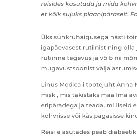
reisides kasutada ja mida kohvr
et kõik sujuks plaanipäraselt.
Fo
Üks suhkruhaigusega hästi toi
igapäevasest rutiinist ning oll
rutiinne tegevus ja võib nii mõ
mugavustsoonist välja astumis
Linus Medicali tootejuht Anna N
miski, mis takistaks maailma av
eripäradega ja teada, milliseid
kohvrisse või käsipagasisse kin
Reisile asutades peab diabeetik