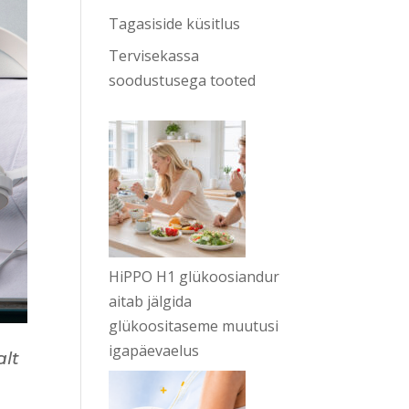
Tagasiside küsitlus
Tervisekassa
soodustusega tooted
HiPPO H1 glükoosiandur
aitab jälgida
glükoositaseme muutusi
igapäevaelus
alt